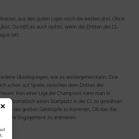
ifikation, aus den guten Ligen noch die besten drei. Ohne
sst. Da hilft es auch nichts, wenn die Dritten der CL-
gue ist).
chiedene Überlegungen, wie es weitergehen kann. Eine
ich schon auf Spiele zwischen dem Dritten der
freuen. Von einer Liga der Champions kann man in
r EL automatisch einen Startplatz in der CL zu gewähren.
noch an die großen Geldtöpfe zu kommen. Ob das das
en zu mehr Engagement zu animieren.
auf
t,