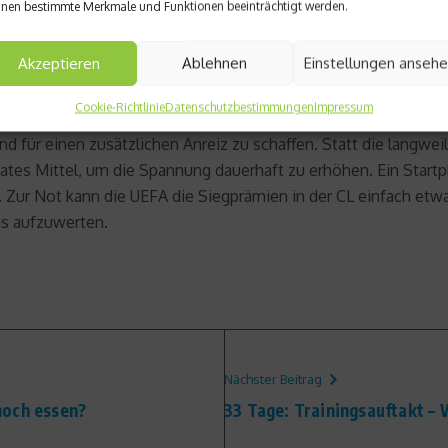
nen bestimmte Merkmale und Funktionen beeinträchtigt werden.
Akzeptieren
Ablehnen
Einstellungen anseh
ehr gibt, haben wir uns schon gewöhnt. Den Nachfolger des UEF
en Wettbewerb mit der Champions League und nur noch einen in
Cookie-Richtlinie
Datenschutzbestimmungen
Impressum
ttbewerb früher so besonders gemacht hat. Da die besten Ver
d für einen zusätzlichen Anreiz zu schaffen. Statt die langwe
tes Mittel, um die Spannung dauerhaft zu erhöhen. Ein Startpl
n. Zur Not kann die UEFA die Siegprämien in der CL einfach etw
as aufzuwerten.
Nächster Beitrag
noch essen?
33 Tage: Trainingsauftakt – 