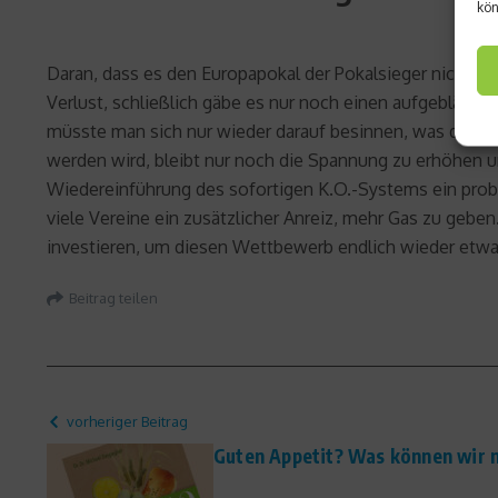
kön
Daran, dass es den Europapokal der Pokalsieger nicht m
Verlust, schließlich gäbe es nur noch einen aufgebläht
müsste man sich nur wieder darauf besinnen, was den We
werden wird, bleibt nur noch die Spannung zu erhöhen un
Wiedereinführung des sofortigen K.O.-Systems ein proba
viele Vereine ein zusätzlicher Anreiz, mehr Gas zu gebe
investieren, um diesen Wettbewerb endlich wieder etw
Beitrag teilen
vorheriger Beitrag
Guten Appetit? Was können wir 