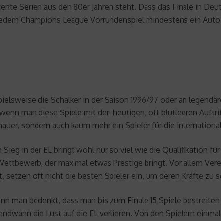
nte Serien aus den 80er Jahren steht. Dass das Finale in Deu
jedem Champions League Vorrundenspiel mindestens ein Auto ve
ielsweise die Schalker in der Saison 1996/97 oder an legend
wenn man diese Spiele mit den heutigen, oft blutleeren Auftrit
hauer, sondern auch kaum mehr ein Spieler für die international
n Sieg in der EL bringt wohl nur so viel wie die Qualifikation 
Wettbewerb, der maximal etwas Prestige bringt. Vor allem Vere
t, setzen oft nicht die besten Spieler ein, um deren Kräfte zu 
n man bedenkt, dass man bis zum Finale 15 Spiele bestreiten 
 irgendwann die Lust auf die EL verlieren. Von den Spielern ein