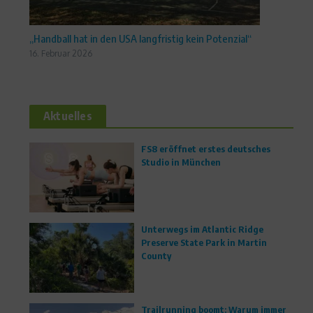
„Handball hat in den USA langfristig kein Potenzial“
16. Februar 2026
Aktuelles
FS8 eröffnet erstes deutsches
Studio in München
Unterwegs im Atlantic Ridge
Preserve State Park in Martin
County
Trailrunning boomt: Warum immer