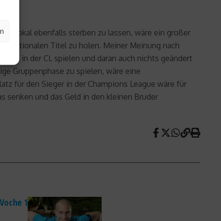
en
A-Pokal ebenfalls sterben zu lassen, wäre ein großer
ternationalen Titel zu holen. Meiner Meinung nach
eine in der CL spielen und daran auch nichts geändert
ilige Gruppenphase zu spielen, wäre eine
atz für den Sieger in der Champions League wäre für
as senken und das Geld in den kleinen Bruder
Woche 1