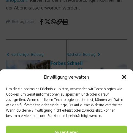
der Abendkasse erworben werden.
Beitrag teilen
vorheriger Beitrag
Nächster Beitrag
Forbes
Schnell
:
er
Formel
Laufen
Einwilligung verwalten
1
mit
umsat
kurzen
Um dir ein optimales Erlebnis zu bieten, verwenden wir Technologien wie
zstärk
,
Cookies, um Geräteinformationen zu speichern und/oder darauf
ste
schnell
zuzugreifen. Wenn du diesen Technologien zustimmst, können wir Daten
Sport-
en und
wie das Surfverhalten oder eindeutige IDs auf dieser Website verarbeiten.
Organi
intensi
Wenn du deine Einwillligung nicht erteilst oder zurückziehst, können
bestimmte Merkmale und Funktionen beeinträchtigt werden.
sation
ven
der
Trainin
Welt
gseinh
Akzeptieren