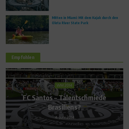
Mitten in Miami: Mit dem Kajak durch den
Oleta River State Park
Empfohlen
WM 2014
Richtig 
 – Talentschmiede
Warum Sport
rasiliens?
erfolgrei
4. Juni 2014
5. Deze