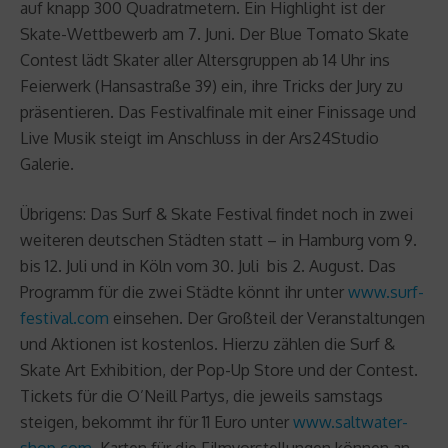
auf knapp 300 Quadratmetern. Ein Highlight ist der
Skate-Wettbewerb am 7. Juni. Der Blue Tomato Skate
Contest lädt Skater aller Altersgruppen ab 14 Uhr ins
Feierwerk (Hansastraße 39) ein, ihre Tricks der Jury zu
präsentieren. Das Festivalfinale mit einer Finissage und
Live Musik steigt im Anschluss in der Ars24Studio
Galerie.
Übrigens: Das Surf & Skate Festival findet noch in zwei
weiteren deutschen Städten statt – in Hamburg vom 9.
bis 12. Juli und in Köln vom 30. Juli bis 2. August. Das
Programm für die zwei Städte könnt ihr unter
www.surf-
festival.com
einsehen. Der Großteil der Veranstaltungen
und Aktionen ist kostenlos. Hierzu zählen die Surf &
Skate Art Exhibition, der Pop-Up Store und der Contest.
Tickets für die O’Neill Partys, die jeweils samstags
steigen, bekommt ihr für 11 Euro unter
www.saltwater-
shop.com
. Karten für die Filmvorstellungen können an