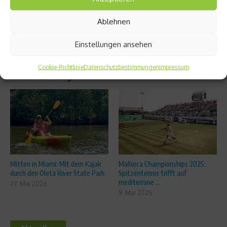
eiten
Ablehnen
Einstellungen ansehen
Cookie-Richtlinie
Datenschutzbestimmungen
Impressum
Ähnliche Beiträge
Mitten in Miami: Mit dem Kajak
Mallorca Championships 2025:
durch den Oleta River State Park
Spitzentennis trifft auf
mediterrane ...
27. Mai 2026
9. Mai 2025