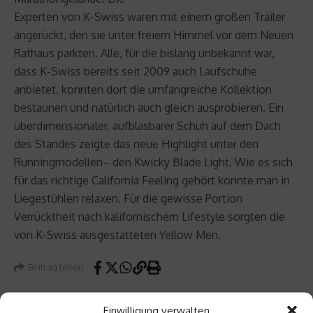
Experten von K-Swiss waren mit einem großen Trailer
angerückt, den sie unter freiem Himmel vor dem Neuen
Rathaus parkten. Alle, für die bislang unbekannt war,
dass K-Swiss bereits seit 2009 auch Laufschuhe
anbietet, konnten dort die umfangreiche Kollektion
bestaunen und natürlich auch gleich ausprobieren. Ein
überdimensionaler, aufblasbarer Schuh auf dem Dach
des Standes zeigte das neue Highlight unter den
Runningmodellen– den Kwicky Blade Light. Wie es sich
für das richtige California Feeling gehört konnte man in
Liegestühlen relaxen. Für die gewisse Portion
Verrücktheit nach kalifornischem Lifestyle sorgten die
von K-Swiss ausgestatteten Yellow Men.
Beitrag teilen
Einwilligung verwalten