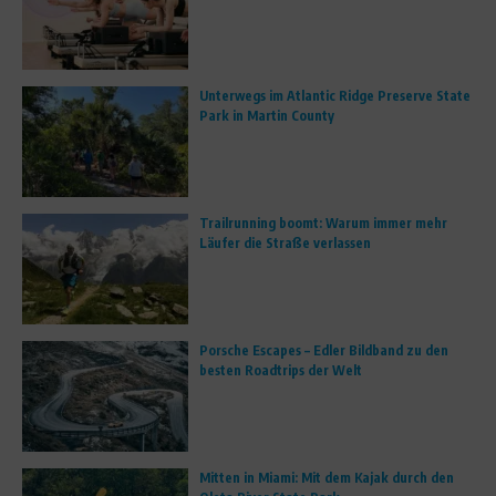
Unterwegs im Atlantic Ridge Preserve State
Park in Martin County
Trailrunning boomt: Warum immer mehr
Läufer die Straße verlassen
Porsche Escapes – Edler Bildband zu den
besten Roadtrips der Welt
Mitten in Miami: Mit dem Kajak durch den