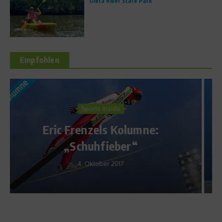
Oleta River State Park
Empfohlen
News
Sportfachhändler präsentiert
Kinderski-Tauschsystem
2. Dezember 2018