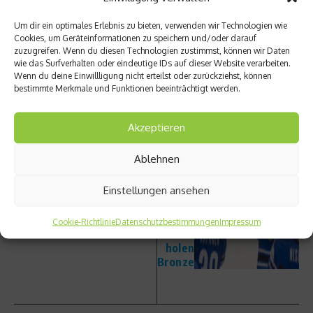
Um dir ein optimales Erlebnis zu bieten, verwenden wir Technologien wie
vorheriger Beitrag
Nächster Beitrag
Cookies, um Geräteinformationen zu speichern und/oder darauf
zuzugreifen. Wenn du diesen Technologien zustimmst, können wir Daten
„An
Finnlan
wie das Surfverhalten oder eindeutige IDs auf dieser Website verarbeiten.
apple a
d ist
Wenn du deine Einwillligung nicht erteilst oder zurückziehst, können
day…“
neuer
bestimmte Merkmale und Funktionen beeinträchtigt werden.
– Äpfel
Eishoc
senken
key-
den
Weltm
Akzeptieren
Choles
eister
terins
–
Ablehnen
piegel
Schwe
den
Einstellungen ansehen
Zweite
r,
Tschec
Cookie-Richtlinie
Datenschutzbestimmungen
Impressum
hen
holen
Bronze