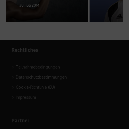
15. April 2009
Rechtliches
Teilnahmebedingungen
Datenschutzbestimmungen
Cookie-Richtlinie (EU)
Impressum
Partner