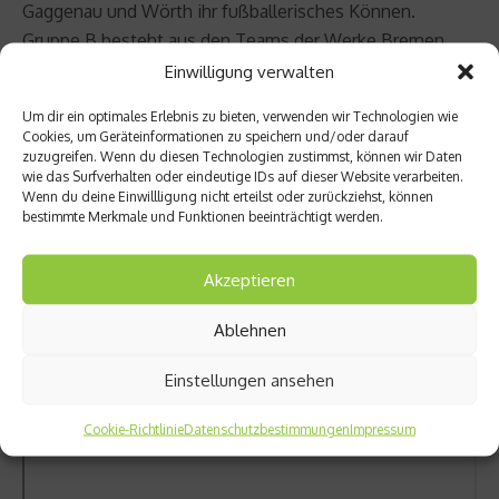
Gaggenau und Wörth ihr fußballerisches Können.
Gruppe B besteht aus den Teams der Werke Bremen,
Team Zentrale, Evo-Bus Ulm und Düsseldorf.
Einwilligung verwalten
Um dir ein optimales Erlebnis zu bieten, verwenden wir Technologien wie
Cookies, um Geräteinformationen zu speichern und/oder darauf
zuzugreifen. Wenn du diesen Technologien zustimmst, können wir Daten
wie das Surfverhalten oder eindeutige IDs auf dieser Website verarbeiten.
Wenn du deine Einwillligung nicht erteilst oder zurückziehst, können
bestimmte Merkmale und Funktionen beeinträchtigt werden.
Akzeptieren
Ablehnen
Einstellungen ansehen
Cookie-Richtlinie
Datenschutzbestimmungen
Impressum