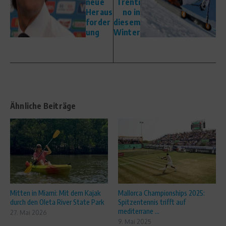
neue
Trenti
Heraus
no in
forder
diesem
ung
Winter
Ähnliche Beiträge
Mitten in Miami: Mit dem Kajak
Mallorca Championships 2025:
durch den Oleta River State Park
Spitzentennis trifft auf
mediterrane ...
27. Mai 2026
9. Mai 2025