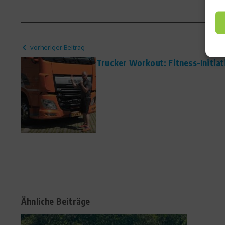
vorheriger Beitrag
Trucker Workout: Fitness-Initiat
Ähnliche Beiträge