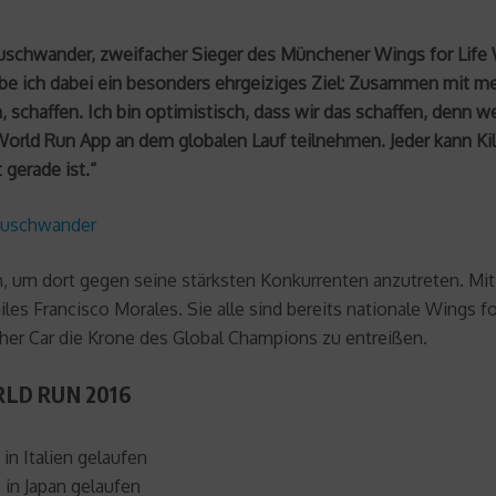
Neuschwander, zweifacher Sieger des Münchener Wings for Life
abe ich dabei ein besonders ehrgeiziges Ziel: Zusammen mit me
, schaffen. Ich bin optimistisch, dass wir das schaffen, denn
e World Run App an dem globalen Lauf teilnehmen. Jeder kann 
gerade ist.“
Neuschwander
n, um dort gegen seine stärksten Konkurrenten anzutreten. Mit 
les Francisco Morales. Sie alle sind bereits nationale Wings 
her Car die Krone des Global Champions zu entreißen.
RLD RUN 2016
 in Italien gelaufen
 in Japan gelaufen