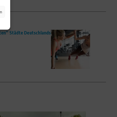
en
sten” Städte Deutschlands