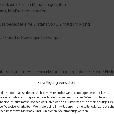
land, 63,7 km), in München gelaufen
7 km), in München gelaufen
 Das bedeutet eine Distanz von 3,2 mal zum Mond
6: 17 Grad in Stavanger, Norwegen
nnte Stiftung für Rückenmarksforschung mit dem Ziel eine Heil
ussichtsreiche Forschungsprojekte und klinische Studien zur 
Einwilligung verwalten
zur Regeneration fähig. Der Fortschritt in der Rückenmarksforsc
nden von Privatpersonen und Firmen angewiesen. 100 Prozent 
dir ein optimales Erlebnis zu bieten, verwenden wir Technologien wie Cookies, um
äteinformationen zu speichern und/oder darauf zuzugreifen. Wenn du diesen
ocross-Weltmeister Heinz Kinigadner und Red Bull Gründer Di
hnologien zustimmst, können wir Daten wie das Surfverhalten oder eindeutige IDs 
ser Website verarbeiten. Wenn du deine Einwillligung nicht erteilst oder zurückziehs
nen bestimmte Merkmale und Funktionen beeinträchtigt werden.