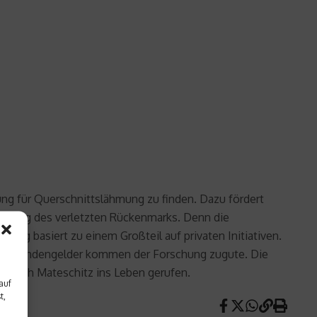
ung für Querschnittslähmung zu finden. Dazu fördert
Heilung des verletzten Rückenmarks. Denn die
hung basiert zu einem Großteil auf privaten Initiativen.
der Spendengelder kommen der Forschung zugute. Die
etrich Mateschitz ins Leben gerufen.
auf
t,