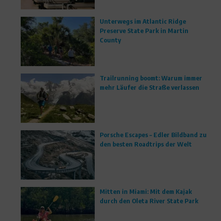
Unterwegs im Atlantic Ridge
Preserve State Park in Martin
County
Trailrunning boomt: Warum immer
mehr Läufer die Straße verlassen
Porsche Escapes – Edler Bildband zu
den besten Roadtrips der Welt
Mitten in Miami: Mit dem Kajak
durch den Oleta River State Park