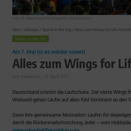
Foto: © Philip Platzer for Wings for Life World Run
Start
/
Lifestyle
/
Sports in the City
/
Alles zum Wings for Life World
Sports in the City
Am 7. Mai ist es wieder soweit
Alles zum Wings for Li
Von
Redaktion
13. April 2017
Deutschland schnürt die Laufschuhe. Der vierte Wings fo
Weltweit gehen Läufer auf allen fünf Kontinent an den S
Denn ihre gemeinsame Motivation: Laufen für diejenigen, 
damit die Rückenmarksforschung. Jeder – vom Hobbyläufer
www.wingsforlifeworldrun.com