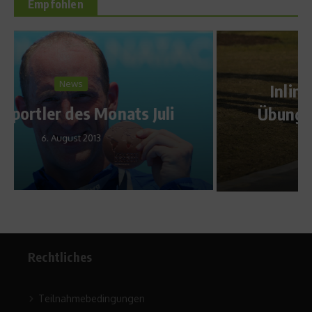
Empfohlen
Richtig trainieren
Inlineskaten – Diese fünf
Übungen erleichtern Dir den
Einstieg
16. Mai 2017
Rechtliches
Teilnahmebedingungen