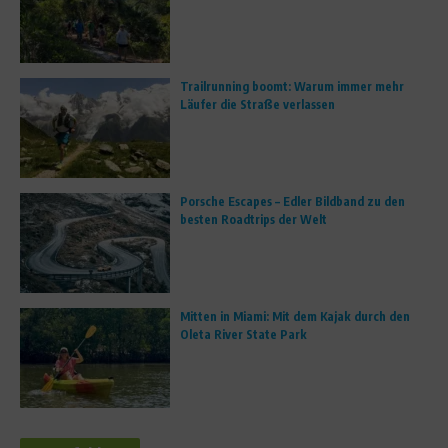
Trailrunning boomt: Warum immer mehr
Läufer die Straße verlassen
Porsche Escapes – Edler Bildband zu den
besten Roadtrips der Welt
Mitten in Miami: Mit dem Kajak durch den
Oleta River State Park