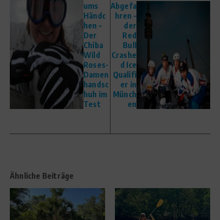
ums
Abgefa
Händc
hren –
hen –
der
Der
Red
Chiba
Bull
Wild
Crashe
Roses-
d Ice
Damen
Qualifi
handsc
er in
huh im
Münch
Test
en
Ähnliche Beiträge