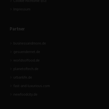
Cookie-Richtlinie (EU)
Impressum
Partner
businessandmore.de
gesuendernet.de
worldsoffood.de
planetoftech.de
urbanlife.de
fast-and-luxurious.com
newfoodcity.de