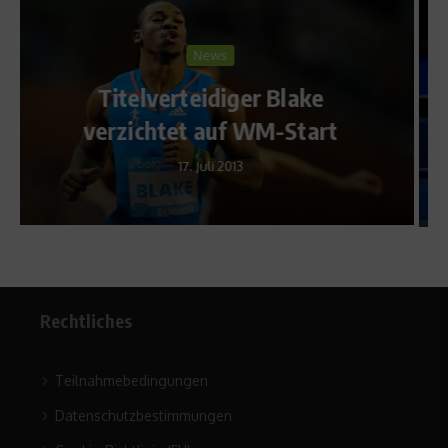
Sports Inside
Nervenstärker als bei den
t
Paralympics
27. September 2017
Rechtliches
Teilnahmebedingungen
Datenschutzbestimmungen