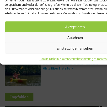
Um dir ein optimales Erlebnis zu bieten, verwenden wir Technologien wie Cook
zu speichern und/oder darauf zuzugreifen. Wenn du diesen Technologien zust
das Surfverhalten oder eindeutige IDs auf dieser Website verarbeiten. Wenn du 
Trailrunning boomt: Warum immer mehr
erteilst oder zurückziehst, können bestimmte Merkmale und Funktionen beeintr
Läufer die Straße verlassen
Akzeptieren
Porsche Escapes – Edler Bildband zu den
Ablehnen
besten Roadtrips der Welt
Einstellungen ansehen
Cookie-Richtlinie
Datenschutzbestimmungen
Impres
Mitten in Miami: Mit dem Kajak durch den
Oleta River State Park
Empfohlen