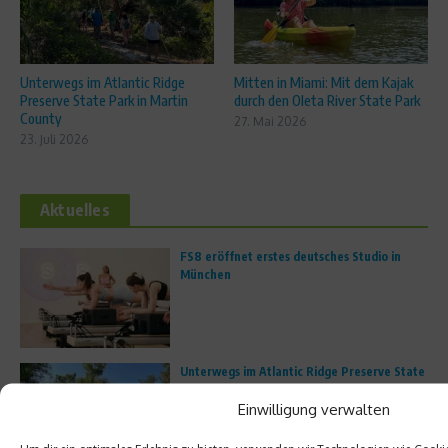
Unterwegs im Atlantic Ridge
Mitten in Miami: Mit dem Kajak
Preserve State Park in Martin
durch den Oleta River State Park
County
27. Mai 2026
23. Juli 2026
Aktuelles
FS8 eröffnet erstes deutsches Studio in
München
Unterwegs im Atlantic Ridge Preserve State
Park in Martin County
Einwilligung verwalten