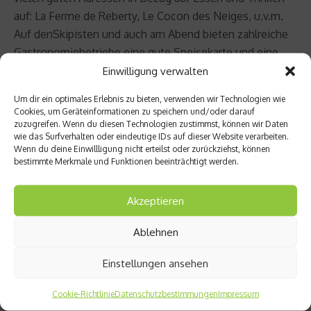
auf: La Ferme de Reberty, Le Cocon des Neiges, u.v.m.
Auf denSkipisten und auch am Abend bieten zahlreiche
Gastronomiebetriebe eine gute Speisekarte und eine
raffinierte Küche.
Einwilligung verwalten
Um dir ein optimales Erlebnis zu bieten, verwenden wir Technologien wie
Abendessen in den Jurten von Belleville:
Cookies, um Geräteinformationen zu speichern und/oder darauf
zuzugreifen. Wenn du diesen Technologien zustimmst, können wir Daten
wie das Surfverhalten oder eindeutige IDs auf dieser Website verarbeiten.
Die zwei echten mongolischen Jurten können jeweils bis
Wenn du deine Einwillligung nicht erteilst oder zurückziehst, können
zu 15 Personen für ein abendliches Beisammensein in
bestimmte Merkmale und Funktionen beeinträchtigt werden.
den Bergen beherbergen. Auf dem Programm stehen
Gastlichkeit und Gemütlichkeit in farbenprächtigem
Akzeptieren
mongolischem Mobiliar, auf kuscheligen Sitzbänken
sowie die Wärme des Holzofens.
Ablehnen
Einstellungen ansehen
Die Winzerwoche: 5. bis 12. Januar 2013:
Cookie-Richtlinie
Datenschutzbestimmungen
Impressum
Die französischen Weinanbaugebiete geben sich die