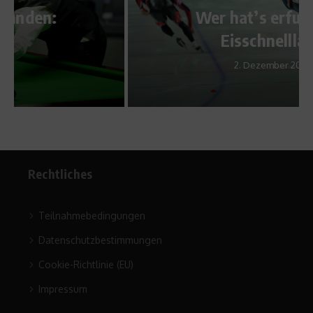
Wer hat’s erfunden?
Eisschnelllauf
2. Dezember 2011
Rechtliches
Teilnahmebedingungen
Datenschutzbestimmungen
Cookie-Richtlinie (EU)
Impressum