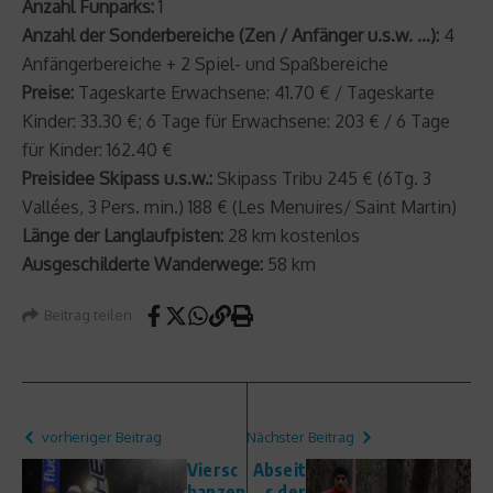
Anzahl Funparks:
1
Anzahl der Sonderbereiche (Zen / Anfänger u.s.w. …):
4
Anfängerbereiche + 2 Spiel- und Spaßbereiche
Preise:
Tageskarte Erwachsene: 41.70 € / Tageskarte
Kinder: 33.30 €; 6 Tage für Erwachsene: 203 € / 6 Tage
für Kinder: 162.40 €
Preisidee Skipass u.s.w.:
Skipass Tribu 245 € (6Tg. 3
Vallées, 3 Pers. min.) 188 € (Les Menuires/ Saint Martin)
Länge der Langlaufpisten:
28 km kostenlos
Ausgeschilderte Wanderwege:
58 km
Beitrag teilen
vorheriger Beitrag
Nächster Beitrag
Viersc
Abseit
hanzen
s der