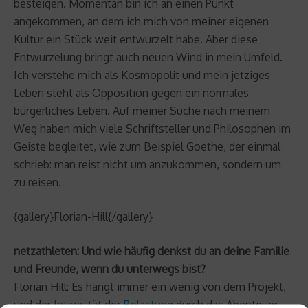
besteigen. Momentan bin ich an einen Punkt
angekommen, an dem ich mich von meiner eigenen
Kultur ein Stück weit entwurzelt habe. Aber diese
Entwurzelung bringt auch neuen Wind in mein Umfeld.
Ich verstehe mich als Kosmopolit und mein jetziges
Leben steht als Opposition gegen ein normales
bürgerliches Leben. Auf meiner Suche nach meinem
Weg haben mich viele Schriftsteller und Philosophen im
Geiste begleitet, wie zum Beispiel Goethe, der einmal
schrieb: man reist nicht um anzukommen, sondern um
zu reisen.
{gallery}Florian-Hill{/gallery}
netzathleten: Und wie häufig denkst du an deine Familie
und Freunde, wenn du unterwegs bist?
Florian Hill: Es hängt immer ein wenig von dem Projekt,
und der
Intensität
der
Belastung
durch das Abenteuer