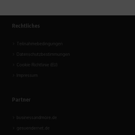
Rechtliches
Teilnahmebedingungen
Datenschutzbestimmungen
Cookie-Richtlinie (EU)
Impressum
Partner
businessandmore.de
gesuendernet.de