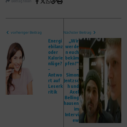
Beitrag teilen
vorheriger Beitrag
Nächster Beitrag
Energi
„Wir
ebilanz
werde
oder
n euch
Kalorie
bekäm
nlüge?
pfen!“
–
–
Antwo
Simon
rt auf
Jentzsc
Leserk
h und
ritik
Axel
Belling
hausen
im
Intervi
ew