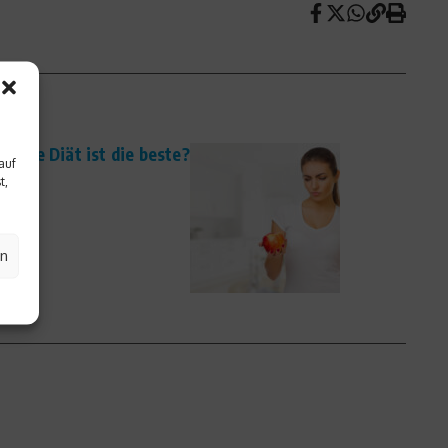
elche Diät ist die beste?
auf
t,
en