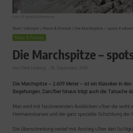
Foto: © spots4adventures
Start
/
Lifestyle
/
Reise & Freizeit
/
Die Marchspitze – spots 4 adve
Reise & Freizeit
Die Marchspitze – spot
Von
Derk Hoberg
18. September 2014
Die Marchspitze – 2.609 Meter – ist ein Klassiker in den 
Begehungen. Daru?ber hinaus trägt auch die Tatsache da
Man wird mit faszinierenden Ausblicken u?ber die wohl w
Hermannskarsee und die ganz spezielle Schichtung der
Die Überschreitung verlief mit Anstieg u?ber den Su?dgr