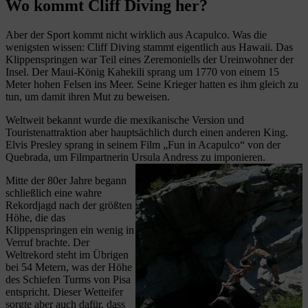
Wo kommt Cliff Diving her?
Aber der Sport kommt nicht wirklich aus Acapulco. Was die
wenigsten wissen: Cliff Diving stammt eigentlich aus Hawaii. Das
Klippenspringen war Teil eines Zeremoniells der Ureinwohner der
Insel. Der Maui-König Kahekili sprang um 1770 von einem 15
Meter hohen Felsen ins Meer. Seine Krieger hatten es ihm gleich zu
tun, um damit ihren Mut zu beweisen.
Weltweit bekannt wurde die mexikanische Version und
Touristenattraktion aber hauptsächlich durch einen anderen King.
Elvis Presley sprang in seinem Film „Fun in Acapulco“ von der
Quebrada, um Filmpartnerin Ursula Andress zu imponieren.
Mitte der 80er Jahre begann
schließlich eine wahre
Rekordjagd nach der größten
Höhe, die das
Klippenspringen ein wenig in
Verruf brachte. Der
Weltrekord steht im Übrigen
bei 54 Metern, was der Höhe
des Schiefen Turms von Pisa
entspricht. Dieser Wetteifer
sorgte aber auch dafür, dass