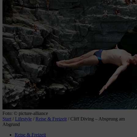
Foto: © picture-alliance
Start
/
Lifestyle
/
Reise & Freizeit
/
Cliff Diving – Absprung am
Abgrund
Reise & Freizeit