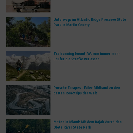
Unterwegs im Atlantic Ridge Preserve State
Park in Martin County
Trailrunning boomt: Warum immer mehr
Läufer die Straße verlassen
Porsche Escapes – Edler Bildband zu den
besten Roadtrips der Welt
Mitten in Miami: Mit dem Kajak durch den
Oleta River State Park