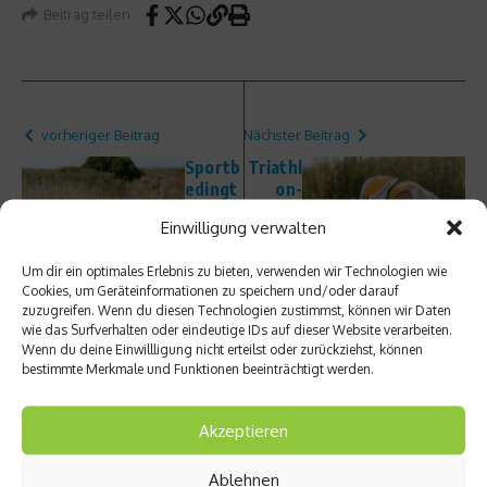
Beitrag teilen
vorheriger Beitrag
Nächster Beitrag
Sportb
Triathl
edingt
on-
er
Koppel
Einwilligung verwalten
Durchf
trainin
all – Es
g mit
Um dir ein optimales Erlebnis zu bieten, verwenden wir Technologien wie
läuft
Ironma
Cookies, um Geräteinformationen zu speichern und/oder darauf
und
n-
zuzugreifen. Wenn du diesen Technologien zustimmst, können wir Daten
läuft
Europa
wie das Surfverhalten oder eindeutige IDs auf dieser Website verarbeiten.
meiste
Wenn du deine Einwillligung nicht erteilst oder zurückziehst, können
r Timo
bestimmte Merkmale und Funktionen beeinträchtigt werden.
Bracht
Akzeptieren
Ablehnen