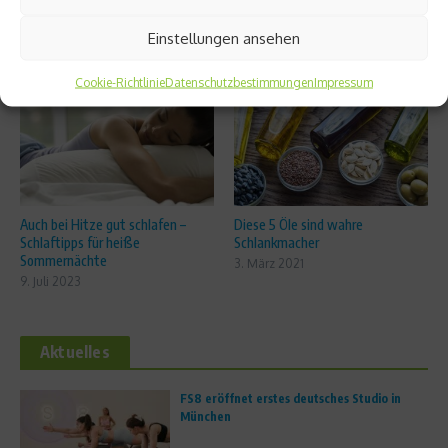
Einstellungen ansehen
Ähnliche Beiträge
Cookie-Richtlinie
Datenschutzbestimmungen
Impressum
Auch bei Hitze gut schlafen –
Diese 5 Öle sind wahre
Schlaftipps für heiße
Schlankmacher
Sommernächte
3. März 2021
9. Juli 2023
Aktuelles
FS8 eröffnet erstes deutsches Studio in
München