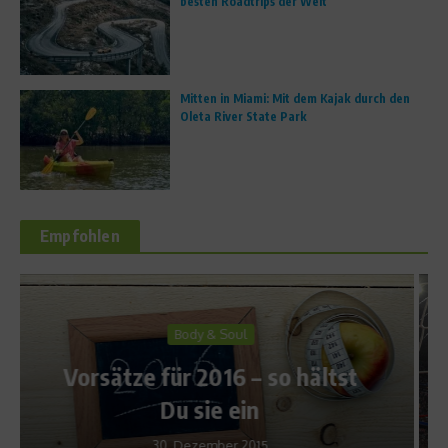
besten Roadtrips der Welt
Mitten in Miami: Mit dem Kajak durch den
Oleta River State Park
Empfohlen
Richtig trainieren
Jährlich grüßt das
Murmeltier – Nachlese zum
tst
Spiel Bayern München-1. FC
Köln