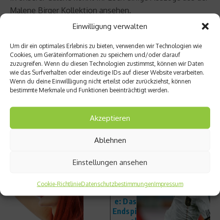
Malene Birger Kollektion ansehen.
Einwilligung verwalten
Mehr Informationen zu Malene Birger erhaltet Ihr
hier
Um dir ein optimales Erlebnis zu bieten, verwenden wir Technologien wie
(Dieser Link führt auf die Homepage von Marlene
Cookies, um Geräteinformationen zu speichern und/oder darauf
Birger).
zuzugreifen. Wenn du diesen Technologien zustimmst, können wir Daten
wie das Surfverhalten oder eindeutige IDs auf dieser Website verarbeiten.
Wenn du deine Einwillligung nicht erteilst oder zurückziehst, können
Beitrag teilen
bestimmte Merkmale und Funktionen beeinträchtigt werden.
Akzeptieren
vorheriger Beitrag
Nächster Beitrag
Ablehnen
So
WM-
entste
Kolum
Einstellungen ansehen
ht
ne von
Sodbre
Sean
Cookie-Richtlinie
Datenschutzbestimmungen
Impressum
nnen
Dunde
e: Das
Endspi