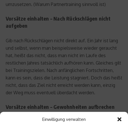
umzusetzen. (Warum Partnertraining sinnvoll ist)
Vorsätze einhalten – Nach Rückschlägen nicht
aufgeben
Gib nach Rückschlägen nicht direkt auf. Ein Jahr ist lang
und selbst, wenn man beispielsweise wieder geraucht
hat, heißt das nicht, dass man nicht im Laufe des
restlichen Jahres tatsächlich aufhören kann. Gleiches gilt
bei Trainingszielen. Nach anfänglichen Fortschritten,
kann es sein, dass die Leistung stagniert. Doch das heißt
nicht, dass das Ziel nicht erreicht werden kann, einzig
der Weg muss eventuell überdacht werden.
Vorsätze einhalten – Gewohnheiten aufbrechen
und neue etablieren
Einwilligung verwalten