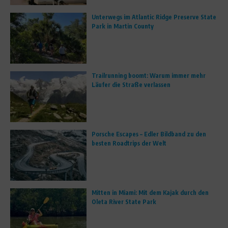
Unterwegs im Atlantic Ridge Preserve State
Park in Martin County
Trailrunning boomt: Warum immer mehr
Läufer die Straße verlassen
Porsche Escapes – Edler Bildband zu den
besten Roadtrips der Welt
Mitten in Miami: Mit dem Kajak durch den
Oleta River State Park