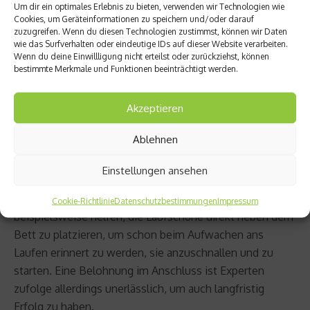
Gewohnheiten sind angenehm – der Körper weiß, was
Um dir ein optimales Erlebnis zu bieten, verwenden wir Technologien wie
kommt und stellt sich darauf ein. Jeder kennt diesen
Cookies, um Geräteinformationen zu speichern und/oder darauf
zuzugreifen. Wenn du diesen Technologien zustimmst, können wir Daten
„Alltagstrott“. Um seine Ziele zu erreichen, kann es
wie das Surfverhalten oder eindeutige IDs auf dieser Website verarbeiten.
hilfreich sein solche Gewohnheiten zu durchbrechen.
Wenn du deine Einwillligung nicht erteilst oder zurückziehst, können
bestimmte Merkmale und Funktionen beeinträchtigt werden.
Dabei reichen oft Kleinigkeiten. Wer mit dem Rauchen
aufhören möchte, aber immer bei der Tasse Kaffee am
Akzeptieren
Morgen eine gequalmt hat, könnte beispielsweise Tee
trinken und keine rauchen. Die Kombination Kaffee-
Ablehnen
Kippe wird so durchbrochen, es entsteht weniger
schnell das Gefühl, „dass etwas fehlt“.
Einstellungen ansehen
Um neue Gewohnheiten zu etablieren, kann es
Cookie-Richtlinie
Datenschutzbestimmungen
Impressum
beispielsweise helfen, die Laufschuhe direkt neben dem
Bett zu platzieren, um schon beim Aufwachen ans
Laufen erinnert zu werden, sie anzuschnallen und zu
starten. Eine Belohnung im Anschluss ist Experten
zufolge allerdings unerlässlich, um auch langfristig
Erfolg zu haben.