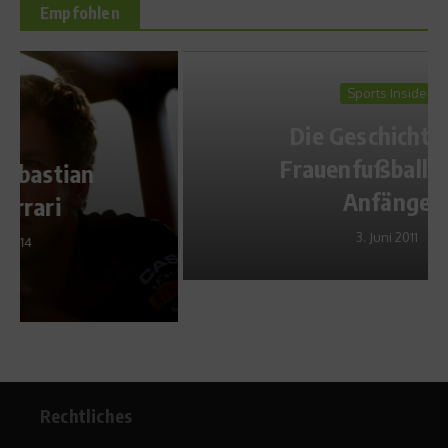
Empfohlen
Sports Inside
Die Geschichte des
Frauenfußballs – Die
Anfänge
3. Juni 2011
Rechtliches