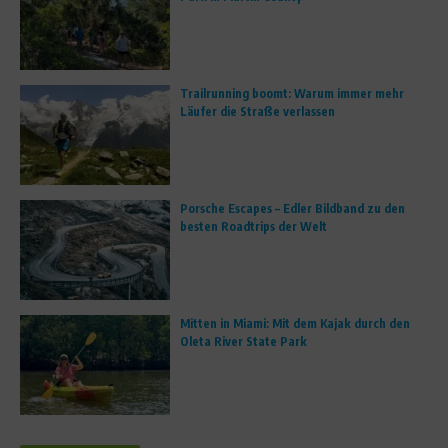
Trailrunning boomt: Warum immer mehr
Läufer die Straße verlassen
Porsche Escapes – Edler Bildband zu den
besten Roadtrips der Welt
Mitten in Miami: Mit dem Kajak durch den
Oleta River State Park