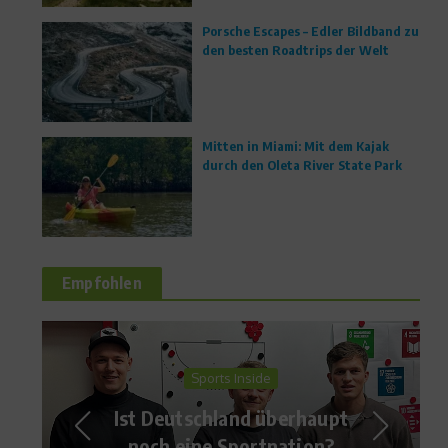
Porsche Escapes – Edler Bildband zu
den besten Roadtrips der Welt
Mitten in Miami: Mit dem Kajak
durch den Oleta River State Park
Empfohlen
Sports Inside
P
Ist Deutschland überhaupt
noch eine Sportnation?