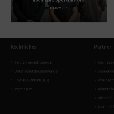
14. März 2025
Rechtliches
Partner
Teilnahmebedingungen
business
Datenschutzbestimmungen
gesuende
Cookie-Richtlinie (EU)
worldsof
Impressum
planetoft
urbanlife
fast-and-