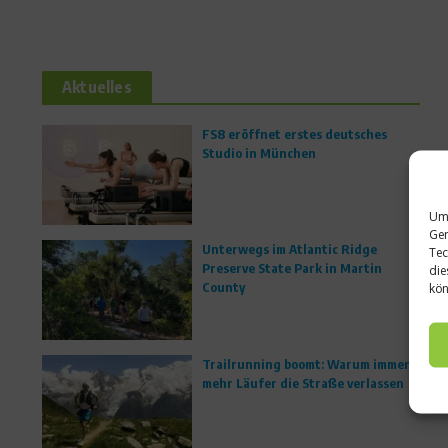
Aktuelles
FS8 eröffnet erstes deutsches
Studio in München
Um 
Ger
Unterwegs im Atlantic Ridge
Tec
Preserve State Park in Martin
die
County
kön
Trailrunning boomt: Warum immer
mehr Läufer die Straße verlassen