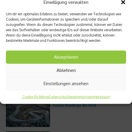
Einwilligung verwalten
München
Um dir ein optimales Erlebnis zu bieten, verwenden wir Technologien wie
Cookies, um Geräteinformationen zu speichern und/oder darauf
zuzugreifen. Wenn du diesen Technologien zustimmst, können wir Daten
wie das Surfverhalten oder eindeutige IDs auf dieser Website verarbeiten.
Unterwegs im Atlantic Ridge Preserve State
Wenn du deine Einwillligung nicht erteilst oder zurückziehst, können
Park in Martin County
bestimmte Merkmale und Funktionen beeinträchtigt werden.
Akzeptieren
Trailrunning boomt: Warum immer mehr
Ablehnen
Läufer die Straße verlassen
Einstellungen ansehen
Cookie-Richtlinie
Datenschutzbestimmungen
Impressum
Porsche Escapes – Edler Bildband zu den
besten Roadtrips der Welt