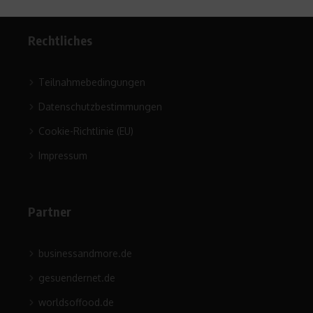
Rechtliches
Teilnahmebedingungen
Datenschutzbestimmungen
Cookie-Richtlinie (EU)
Impressum
Partner
businessandmore.de
gesuendernet.de
worldsoffood.de