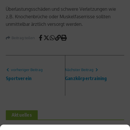
Überlastungsschäden und schwere Verletzungen wie
z.B. Knochenbrüche oder Muskelfaserrisse sollten
unmittelbar ärztlich versorgt werden.
Beitrag teilen
vorheriger Beitrag
Nächster Beitrag
Sportverein
Ganzkörpertraining
Aktuelles
FS8 eröffnet erstes deutsches Studio in