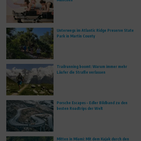
Unterwegs im Atlantic Ridge Preserve State
Park in Martin County
Trailrunning boomt: Warum immer mehr
Läufer die Straße verlassen
Porsche Escapes – Edler Bildband zu den
besten Roadtrips der Welt
Mitten in Miami: Mit dem Kajak durch den