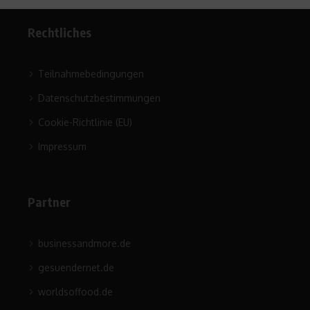
Rechtliches
Teilnahmebedingungen
Datenschutzbestimmungen
Cookie-Richtlinie (EU)
Impressum
Partner
businessandmore.de
gesuendernet.de
worldsoffood.de