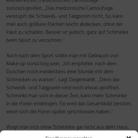
zurückzugreifen. „Das medizinische Camouflage
verstopft die Schweiß- und Talgporen nicht. So kann
man auch größere Flächen leicht abdecken, ohne der
Haut zu schaden. Besser ist jedoch, ganz auf Schminke
beim Sport zu verzichten.“
Auch nach dem Sport sollte man mit Gebrauch von
Make-up vorsichtig sein. „Ich empfehle, nach dem
Duschen noch mindestens eine Stunde mit dem
Schminken zu warten“, sagt Degenhardt. „Denn die
Schweiß- und Talgporen sind noch etwas geöffnet.
Schminkt man sich in dieser Zeit, kann mehr Schminke
in die Poren eindringen. So wird das Gesamtbild zerstört,
wenn sich die Poren später geschlossen haben.“
Wagt man sich ohne Schminke gar nicht aus dem Haus,
will aber trotzdem Sport machen, kann man noch auf