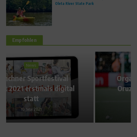
Oleta River State Park
Empfohlen
Sports Inside
Organsisationsprofi Selin
Oruz: Gut geplant ist halb
gewonnen
4. Oktober 2023