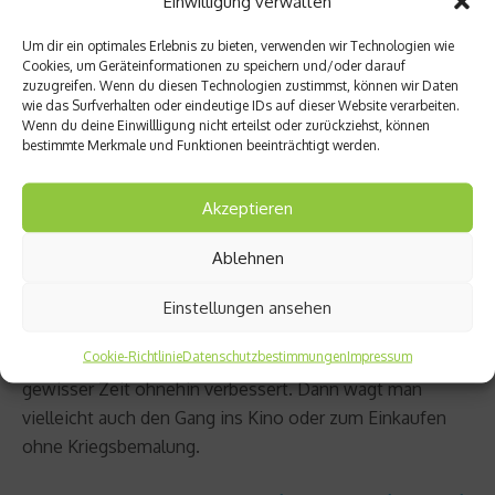
Einwilligung verwalten
eine extreme Variante der Kriegsbemalung
zurückgreifen: dem Tätowieren. „Es gibt so genanntes
Um dir ein optimales Erlebnis zu bieten, verwenden wir Technologien wie
Cookies, um Geräteinformationen zu speichern und/oder darauf
permanent Make-up, das wie beim Tätowieren unter die
zuzugreifen. Wenn du diesen Technologien zustimmst, können wir Daten
Haut gestochen wird“, erklärt die Make-up-Expertin. Im
wie das Surfverhalten oder eindeutige IDs auf dieser Website verarbeiten.
Wenn du deine Einwillligung nicht erteilst oder zurückziehst, können
Gegensatz zu den üblichen Tattoos wird das
bestimmte Merkmale und Funktionen beeinträchtigt werden.
medizinische Permanent Make-up in die oberen
Hautschichten gestochen und verblasst nach gewisser
Akzeptieren
Zeit. Nach 2-3 Jahren muss es nachgestochen werden,
da sonst nur ein Schatten verbleibt. Diese Maßnahme ist
Ablehnen
aber nur im Extremfall zu empfehlen.
Einstellungen ansehen
Niemand muss sich schminken, wenn er (bzw. sie) zum
Cookie-Richtlinie
Datenschutzbestimmungen
Impressum
Sport geht. Zumal das Hautbild sich beim Sport nach
gewisser Zeit ohnehin verbessert. Dann wagt man
vielleicht auch den Gang ins Kino oder zum Einkaufen
ohne Kriegsbemalung.