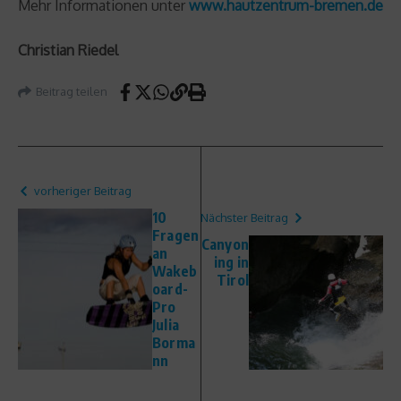
Mehr Informationen unter
www.hautzentrum-bremen.de
Christian Riedel
Beitrag teilen
vorheriger Beitrag
10
Nächster Beitrag
Fragen
Canyon
an
ing in
Wakeb
Tirol
oard-
Pro
Julia
Borma
nn