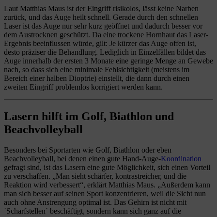
Laut Matthias Maus ist der Eingriff risikolos, lässt keine Narben
zurück, und das Auge heilt schnell. Gerade durch den schnellen
Laser ist das Auge nur sehr kurz geöffnet und dadurch besser vor
dem Austrocknen geschützt. Da eine trockene Hornhaut das Laser-
Ergebnis beeinflussen würde, gilt: Je kürzer das Auge offen ist,
desto präziser die Behandlung. Lediglich in Einzelfällen bildet das
Auge innerhalb der ersten 3 Monate eine geringe Menge an Gewebe
nach, so dass sich eine minimale Fehlsichtigkeit (meistens im
Bereich einer halben Dioptrie) einstellt, die dann durch einen
zweiten Eingriff problemlos korrigiert werden kann.
Lasern hilft im Golf, Biathlon und
Beachvolleyball
Besonders bei Sportarten wie Golf, Biathlon oder eben
Beachvolleyball, bei denen einen gute Hand-Auge-
Koordination
gefragt sind, ist das Lasern eine gute Möglichkeit, sich einen Vorteil
zu verschaffen. „Man sieht schärfer, kontrastreicher, und die
Reaktion wird verbessert“, erklärt Matthias Maus. „Außerdem kann
man sich besser auf seinen Sport konzentrieren, weil die Sicht nun
auch ohne Anstrengung optimal ist. Das Gehirn ist nicht mit
´Scharfstellen´ beschäftigt, sondern kann sich ganz auf die