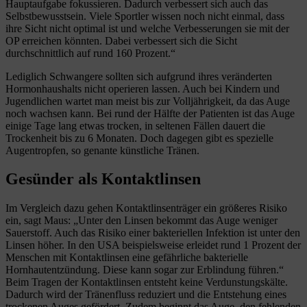
Hauptaufgabe fokussieren. Dadurch verbessert sich auch das
Selbstbewusstsein. Viele Sportler wissen noch nicht einmal, dass
ihre Sicht nicht optimal ist und welche Verbesserungen sie mit der
OP erreichen könnten. Dabei verbessert sich die Sicht
durchschnittlich auf rund 160 Prozent.“
Lediglich Schwangere sollten sich aufgrund ihres veränderten
Hormonhaushalts nicht operieren lassen. Auch bei Kindern und
Jugendlichen wartet man meist bis zur Volljährigkeit, da das Auge
noch wachsen kann. Bei rund der Hälfte der Patienten ist das Auge
einige Tage lang etwas trocken, in seltenen Fällen dauert die
Trockenheit bis zu 6 Monaten. Doch dagegen gibt es spezielle
Augentropfen, so genante künstliche Tränen.
Gesünder als Kontaktlinsen
Im Vergleich dazu gehen Kontaktlinsenträger ein größeres Risiko
ein, sagt Maus: „Unter den Linsen bekommt das Auge weniger
Sauerstoff. Auch das Risiko einer bakteriellen Infektion ist unter den
Linsen höher. In den USA beispielsweise erleidet rund 1 Prozent der
Menschen mit Kontaktlinsen eine gefährliche bakterielle
Hornhautentzündung. Diese kann sogar zur Erblindung führen.“
Beim Tragen der Kontaktlinsen entsteht keine Verdunstungskälte.
Dadurch wird der Tränenfluss reduziert und die Entstehung eines
trockenen Auges gefördert. Zudem beginnt das Auge, den fehlenden