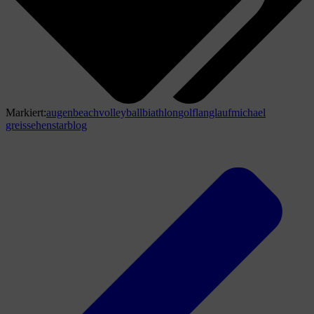
Markiert:
augen
beachvolleyball
biathlon
golf
langlauf
michael
greis
sehen
starblog