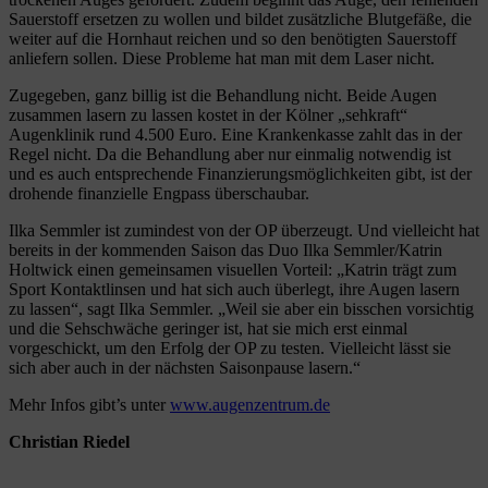
Sauerstoff ersetzen zu wollen und bildet zusätzliche Blutgefäße, die
weiter auf die Hornhaut reichen und so den benötigten Sauerstoff
anliefern sollen. Diese Probleme hat man mit dem Laser nicht.
Zugegeben, ganz billig ist die Behandlung nicht. Beide Augen
zusammen lasern zu lassen kostet in der Kölner „sehkraft“
Augenklinik rund 4.500 Euro. Eine Krankenkasse zahlt das in der
Regel nicht. Da die Behandlung aber nur einmalig notwendig ist
und es auch entsprechende Finanzierungsmöglichkeiten gibt, ist der
drohende finanzielle Engpass überschaubar.
Ilka Semmler ist zumindest von der OP überzeugt. Und vielleicht hat
bereits in der kommenden Saison das Duo Ilka Semmler/Katrin
Holtwick einen gemeinsamen visuellen Vorteil: „Katrin trägt zum
Sport Kontaktlinsen und hat sich auch überlegt, ihre Augen lasern
zu lassen“, sagt Ilka Semmler. „Weil sie aber ein bisschen vorsichtig
und die Sehschwäche geringer ist, hat sie mich erst einmal
vorgeschickt, um den Erfolg der OP zu testen. Vielleicht lässt sie
sich aber auch in der nächsten Saisonpause lasern.“
Mehr Infos gibt’s unter
www.augenzentrum.de
Christian Riedel