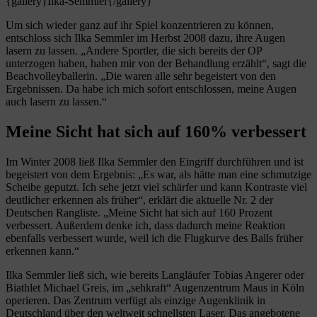
{gallery}Ilka-Semmler{/gallery}
Um sich wieder ganz auf ihr Spiel konzentrieren zu können,
entschloss sich Ilka Semmler im Herbst 2008 dazu, ihre Augen
lasern zu lassen. „Andere Sportler, die sich bereits der OP
unterzogen haben, haben mir von der Behandlung erzählt“, sagt die
Beachvolleyballerin. „Die waren alle sehr begeistert von den
Ergebnissen. Da habe ich mich sofort entschlossen, meine Augen
auch lasern zu lassen.“
Meine Sicht hat sich auf 160% verbessert
Im Winter 2008 ließ Ilka Semmler den Eingriff durchführen und ist
begeistert von dem Ergebnis: „Es war, als hätte man eine schmutzige
Scheibe geputzt. Ich sehe jetzt viel schärfer und kann Kontraste viel
deutlicher erkennen als früher“, erklärt die aktuelle Nr. 2 der
Deutschen Rangliste. „Meine Sicht hat sich auf 160 Prozent
verbessert. Außerdem denke ich, dass dadurch meine Reaktion
ebenfalls verbessert wurde, weil ich die Flugkurve des Balls früher
erkennen kann.“
Ilka Semmler ließ sich, wie bereits Langläufer Tobias Angerer oder
Biathlet Michael Greis, im „sehkraft“ Augenzentrum Maus in Köln
operieren. Das Zentrum verfügt als einzige Augenklinik in
Deutschland über den weltweit schnellsten Laser. Das angebotene