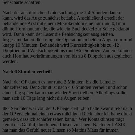
Sehschärfe schaffen.
Nach der ausführlichen Untersuchung, die 2-4 Stunden dauern
kann, wird das Auge zunächst betäubt. Anschließend erstellt der
behandelnde Arzt mit einem Mikrokeratom eine nur rund 0,1mm
dünne Hornhautlamelle, die wie ein Buchdeckel zur Seite geklappt
wird. Dann kann der Laser die Fehlsichtigkeit ausgleichen.
Insgesamt dauert die komplette Operation an beiden Augen nur rund
knapp 10 Minuten. Behandelt wird Kurzsichtigkeit bis zu -12
Dioptrien und Weitsichtigkeit bis rund +6 Dioptrien. Zudem können
auch Hornhautverkrümmungen von bis zu 8 Dioptrien ausgeglichen
werden.
Nach 6 Stunden verheilt
Nach der OP dauert es nur rund 2 Minuten, bis die Lamelle
blinzelfest ist. Der Schnitt ist nach 4-6 Stunden verheilt und schon
einen Tag später kann man wieder Sport treiben. Allerdings sollte
man sich 10 Tage lang nicht die Augen reiben.
Ilka Semmler war von der OP begeistert: „Ich hatte zwar direkt nach
der OP erst einmal einen etwas milchigen Blick, aber ich habe direkt
gemerkt, dass ich schärfer sehen kann.“ Wer Kontaktlinsen trägt
kennt das Gefühl, durch neue Linsen zu sehen. Nach der LASIK
hat man das Gefühl neuer Linsen so Matthis Maus für immer.