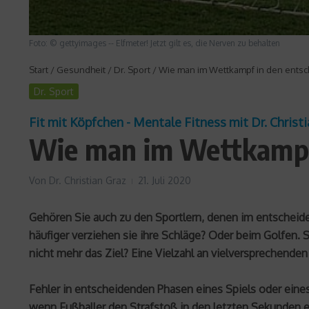
Foto: © gettyimages -- Elfmeter! Jetzt gilt es, die Nerven zu behalten
Start
/
Gesundheit
/
Dr. Sport
/
Wie man im Wettkampf in den entsc
Dr. Sport
Fit mit Köpfchen - Mentale Fitness mit Dr. Christ
Wie man im Wettkampf 
Von
Dr. Christian Graz
21. Juli 2020
Gehören Sie auch zu den Sportlern, denen im entscheiden
häufiger verziehen sie ihre Schläge? Oder beim Golfen. 
nicht mehr das Ziel? Eine Vielzahl an vielversprechenden
Fehler in entscheidenden Phasen eines Spiels oder eines 
wenn Fußballer den Strafstoß in den letzten Sekunden e