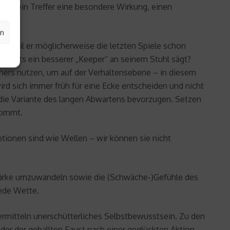
 wann ein Treffer eine besondere Wirkung, einen
en
n, weil er möglicherweise die letzten Spiele schon
 bereits ein besserer „Keeper“ an seinem Stuhl sägt?
ners nutzen, um auf der Verhaltensebene – in diesem
rd sich immer früh für eine Ecke entscheiden und nicht
 die Variante des langen Abwartens bevorzugen. Setzen
kommt.
tionen sind wie Wellen – wir können sie nicht
 Stärke umzuwandeln sowie die (Schwäche-)Gefühle des
jede Wette.
ermitteln unerschütterliches Selbstbewusstsein. Zu den
der der geballten Faust nach einer geglückten Aktion