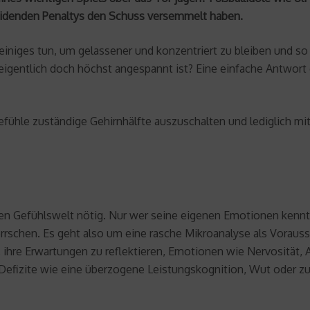
heidenden Penaltys den Schuss versemmelt haben.
einiges tun, um gelassener und konzentriert zu bleiben und so 
eigentlich doch höchst angespannt ist? Eine einfache Antwort 
Gefühle zuständige Gehirnhälfte auszuschalten und lediglich mi
genen Gefühlswelt nötig. Nur wer seine eigenen Emotionen kenn
rrschen. Es geht also um eine rasche Mikroanalyse als Voraus
 ihre Erwartungen zu reflektieren, Emotionen wie Nervosität,
fizite wie eine überzogene Leistungskognition, Wut oder zu v