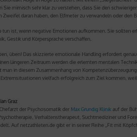
 Sie mimisch sehr klar zu verstehen, dass Sie den schwierige
n Zweifel daran haben, den Elfmeter zu verwandeln oder den Ba
zu tun ist, wenn negative Emotionen aufkommen. Sie sollten e
ik, Gestik und Körpersprache verschaffen.
en, üben! Das skizzierte emotionale Handling erfordert genaus
inen längeren Zeitraum werden die erlernten mentalen Techn
ht man in diesem Zusammenhang von Kompetenzüberzeugung (Eng
n“ Extremsituationen vielfach erfolgreich zum Ziel kommen, we
tian Graz
st Chefarzt der Psychosomatik der
Max Grundig Klinik
auf der Büh
ychotherapie, Verhaltenstherapeut, Suchtmediziner und Forens
delt. Auf netzathleten.de gibt er in seiner Reihe „Fit mit Köp