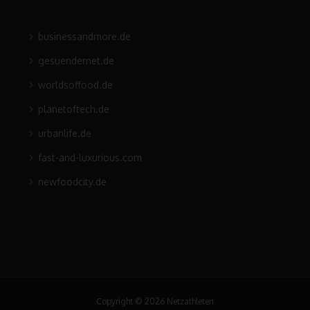
businessandmore.de
gesuendernet.de
worldsoffood.de
planetoftech.de
urbanlife.de
fast-and-luxurious.com
newfoodcity.de
Copyright © 2026 Netzathleten