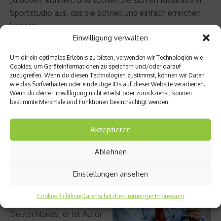
Sportstudio aus, das sie schnell und einfach erreichen
können.
Einwilligung verwalten
• Nutzen Sie die moderne Technik. Mit Schrittzählern
Um dir ein optimales Erlebnis zu bieten, verwenden wir Technologien wie
oder
Fitness
-Apps können Sie Ihre persönlichen Erfolge
Cookies, um Geräteinformationen zu speichern und/oder darauf
festhalten und sich neue Ziele setzen. Das motiviert
zuzugreifen. Wenn du diesen Technologien zustimmst, können wir Daten
wie das Surfverhalten oder eindeutige IDs auf dieser Website verarbeiten.
zusätzlich.
Wenn du deine Einwillligung nicht erteilst oder zurückziehst, können
bestimmte Merkmale und Funktionen beeinträchtigt werden.
Sie werden schnell selber merken, wie gut Ihnen die
regelmäßige körperliche Betätigung gut.
Akzeptieren
Zur Person
Ablehnen
Einstellungen ansehen
Prof. Dr. med. Curt Diehm
zählt zu den führenden
Cookie-Richtlinie
Datenschutzbestimmungen
Impressum
Medizinern im Südwesten
Deutschlands, er ist Autor