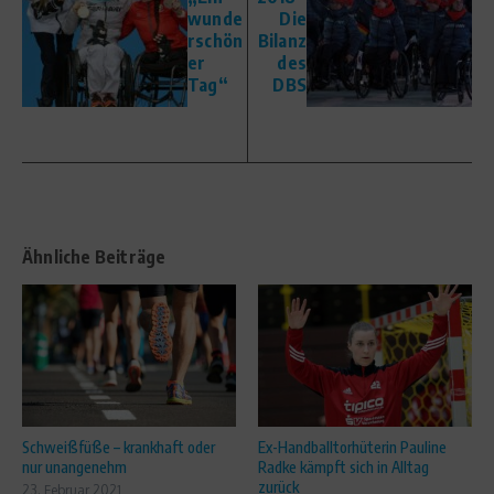
wunde
Die
rschön
Bilanz
er
des
Tag“
DBS
Ähnliche Beiträge
Schweißfüße – krankhaft oder
Ex-Handballtorhüterin Pauline
nur unangenehm
Radke kämpft sich in Alltag
zurück
23. Februar 2021