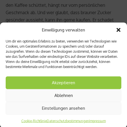
den Kaffee schüttet, hängt nur vom persönlichen
Geschmack ab. Und wer glaubt, dass brauner Zucker
gesünder aussieht, kann ihn gerne kaufen. Er schadet
zumindest nicht mehr als es weißer tut.
Einwilligung verwalten
Christian Riedel
Um dir ein optimales Erlebnis zu bieten, verwenden wir Technologien wie
Cookies, um Geräteinformationen zu speichern und/oder darauf
zuzugreifen. Wenn du diesen Technologien zustimmst, können wir Daten
Beitrag teilen
wie das Surfverhalten oder eindeutige IDs auf dieser Website verarbeiten.
Wenn du deine Einwillligung nicht erteilst oder zurückziehst, können
bestimmte Merkmale und Funktionen beeinträchtigt werden.
Akzeptieren
vorheriger Beitrag
110-m-
Ablehnen
Hürde
n-
Einstellungen ansehen
Läufer
Nächster Beitrag
Helge
Cookie-Richtlinie
Datenschutzbestimmungen
Impressum
Schwa
Mount