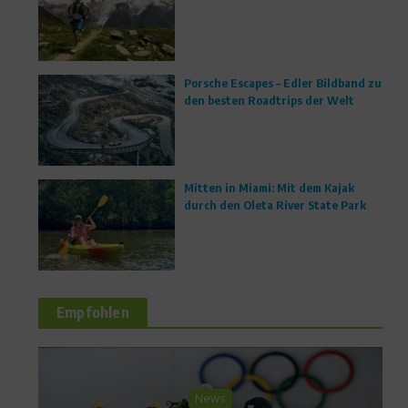
Porsche Escapes – Edler Bildband zu
den besten Roadtrips der Welt
Mitten in Miami: Mit dem Kajak
durch den Oleta River State Park
Empfohlen