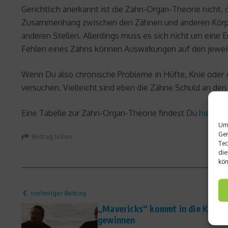
Gerichtlich anerkannt ist die Zahn-Organ-Theorie nicht
Zusammenhang zwischen den Zähnen und anderen Körperte
anderen Stellen. Allerdings muss es sich nicht um eine
Fehlen eines Zahns können Auswirkungen auf den jewei
Wenn Du also chronische Probleme in Hüfte, Knie oder 
versuchen. Vielleicht sind eben die Zähne Schuld an de
Eine Tabelle zur Zahn-Organ-Theorie findest Du
hier
Um 
Ger
Beitrag teilen
Tec
die
kön
vorheriger Beitrag
„Mavericks“ kommt in die Kinos 
gewinnen