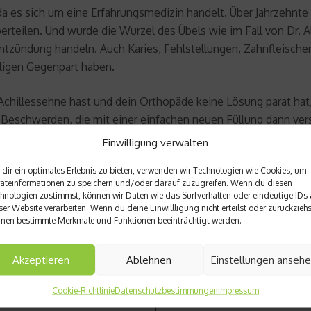
, da es sich um eine Erfahrungsmedizin handelt. Über Jahrzehn
ilen. Und wurde die Wurzel des Übels wie im Fall von Dr. Al
 Entzündung handeln. Auch Karies, Fehlstellungen, Zahnfleisch
ligen Gegenpart haben.
Achillessehne hast und dein Orthopäde keine Lösung parat ha
n Beschwerden, die mit einer einfachen neuen Füllung dann ve
Einwilligung verwalten
dir ein optimales Erlebnis zu bieten, verwenden wir Technologien wie Cookies, um
äteinformationen zu speichern und/oder darauf zuzugreifen. Wenn du diesen
hnologien zustimmst, können wir Daten wie das Surfverhalten oder eindeutige IDs 
ser Website verarbeiten. Wenn du deine Einwillligung nicht erteilst oder zurückziehs
nen bestimmte Merkmale und Funktionen beeinträchtigt werden.
Akzeptieren
Ablehnen
Einstellungen anseh
Nächster Beitrag
– Action-Kameras zu
Offroad – Was ist der Un
Cookie-Richtlinie
Datenschutzbestimmungen
Impressum