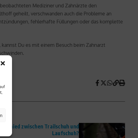
te beobachteten Mediziner und Zahnärzte den
thoff geheilt, verschwanden auch die Probleme an
entzündungen, fehlerhafte Füllungen oder das komplette
t, kannst Du es mit einem Besuch beim Zahnarzt
rschwinden.
auf
t,
en
terschied zwischen Trailschuh und
Laufschuh?