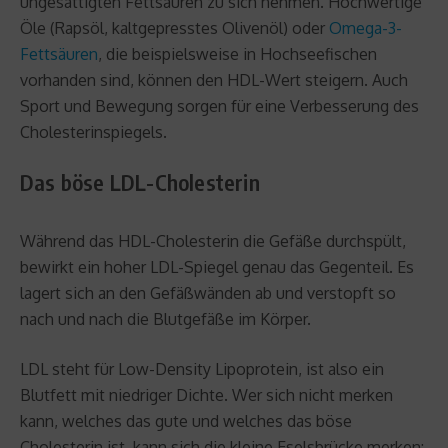
ungesättigten Fettsäuren zu sich nehmen. Hochwertige
Öle (Rapsöl, kaltgepresstes Olivenöl) oder
Omega-3-
Fettsäuren
, die beispielsweise in Hochseefischen
vorhanden sind, können den HDL-Wert steigern. Auch
Sport und Bewegung sorgen für eine Verbesserung des
Cholesterinspiegels.
Das böse LDL-Cholesterin
Während das HDL-Cholesterin die Gefäße durchspült,
bewirkt ein hoher LDL-Spiegel genau das Gegenteil. Es
lagert sich an den Gefäßwänden ab und verstopft so
nach und nach die Blutgefäße im Körper.
LDL steht für Low-Density Lipoprotein, ist also ein
Blutfett mit niedriger Dichte. Wer sich nicht merken
kann, welches das gute und welches das böse
Cholesterin ist, kann sich die kleine Eselsbrücke merken: