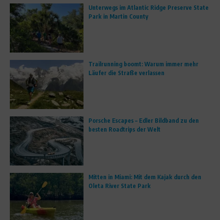
Unterwegs im Atlantic Ridge Preserve State
Park in Martin County
Trailrunning boomt: Warum immer mehr
Läufer die Straße verlassen
Porsche Escapes – Edler Bildband zu den
besten Roadtrips der Welt
Mitten in Miami: Mit dem Kajak durch den
Oleta River State Park