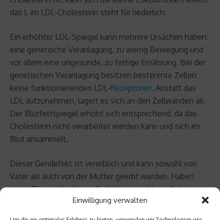
das L im LDL-Cholesterin steht für liederlich.
Ein erhöhter LDL-Spiegel kann mehrere Ursachen haben:
eine genetische Veranlagung, zu wenig Bewegung und
vor allem eine ungesunde, zu fettige Ernährung. Bei der
genetischen Veranlagung besitzen bestimmte Zellen
keine funktionierenden LDL-
Rezeptoren
. Anstatt das
LDL aufzunehmen, lagert es sich an den Zellwänden ab.
Der Blutfettspiegel erhöht sich entsprechend, da das
Cholesterin nicht verarbeitet werden kann und sich im
Blut ansammelt.
Dieser Gendefekt ist vererblich und kann sowohl von
Vater als auch von der Mutter geerbt werden. Haben
beide Elternteile diesen Defekt, ist ein Herzinfarkt vor
Einwilligung verwalten
dem 15. Lebensjahr keine Seltenheit. Besitzt ein
Elternteil den Defekt, erleidet man meistens zwischen
Um dir ein optimales Erlebnis zu bieten, verwenden wir Technologien wie