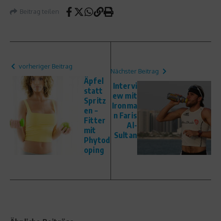
Beitrag teilen
vorheriger Beitrag
Nächster Beitrag
Äpfel
Intervi
statt
ew mit
Spritz
Ironma
en –
n Faris
Fitter
Al-
mit
Sultan
Phytod
oping