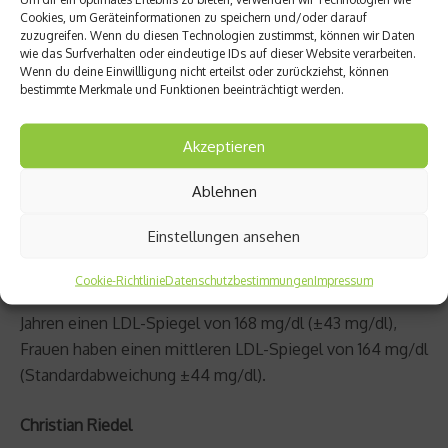
dem 40. und 60. Lebensjahr den ersten Herzinfarkt.
Cookies, um Geräteinformationen zu speichern und/oder darauf
zuzugreifen. Wenn du diesen Technologien zustimmst, können wir Daten
Sofern mindestens ein Elternteil bereits einen
wie das Surfverhalten oder eindeutige IDs auf dieser Website verarbeiten.
Herzinfarkt erlitten hat, sollte man bei einem Arzt sich
Wenn du deine Einwillligung nicht erteilst oder zurückziehst, können
bestimmte Merkmale und Funktionen beeinträchtigt werden.
auf den entsprechenden Gendefekt untersuchen lassen.
Übergewicht, Diabetes mellitus, Störungen in der
Akzeptieren
Funktion der Schilddrüsen oder des Gallenflusses,
Ablehnen
Nierenfunktionsstörungen oder bestimmte
Medikamente können ebenfalls ungünstig auf den
Einstellungen ansehen
Cholesteringehalt des Blutes wirken.
Cookie-Richtlinie
Datenschutzbestimmungen
Impressum
Durchschnittlich haben Männer zwischen 35 und 65
Jahren einen LDL-Spiegel von 168 mg/dl (±43 mg/dl),
Frauen haben einen mittleren LDL-Spiegel von 164 mg/dl
(Standardabweichung ±44 mg/dl).
Christian Riedel