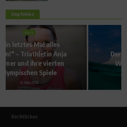
Empfohlen
Reise & Freizeit
Der Red Bull Wakeberg –
Wakeboarden auf Eis
24. Juni 2009
Rechtliches