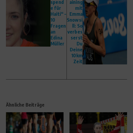
spend
aining
e für
mit
Haiti“ –
Emma
10
Snowsi
Fragen
ll: So
an
verbes
Edina
serst
Müller
Du
Deine
10km
Zeit
Ähnliche Beiträge