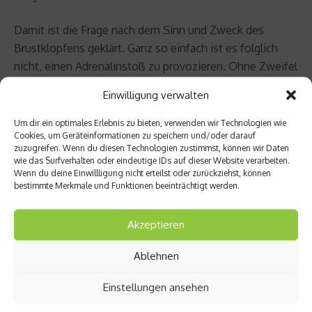
Damit ist die Frage nach dem Sinn und Zweck des
Brustklopfens geklärt. Ganz so einfach ist es folglich
nicht, einen Adrenalinstoß zu provozieren. Ohne Zweifel
hatte Anja Pärson bei den Winterspielen in Vancouver
Einwilligung verwalten
wohl den größten Adrenalinausstoß unter den alpinen
Rennfahrern. Ihr schlimmer Sturz in der schweren
Um dir ein optimales Erlebnis zu bieten, verwenden wir Technologien wie
Cookies, um Geräteinformationen zu speichern und/oder darauf
Damenabfahrt, bei dem sie 60 Meter durch die Luft flog,
zuzugreifen. Wenn du diesen Technologien zustimmst, können wir Daten
dürfte wohl für eine gehörige Ausschüttung des
wie das Surfverhalten oder eindeutige IDs auf dieser Website verarbeiten.
Wenn du deine Einwillligung nicht erteilst oder zurückziehst, können
Stresshormons Adrenalin gesorgt haben.
bestimmte Merkmale und Funktionen beeinträchtigt werden.
Zur Person
Akzeptieren
Professor Dr. Martin Halle ist Leiter des Zentrums für
Ablehnen
Prävention und Sportmedizin
an der Technischen Universität München. Er ist Facharzt
Einstellungen ansehen
für Innere Medizin,
Kardiologie
und Sportmedizin. Die