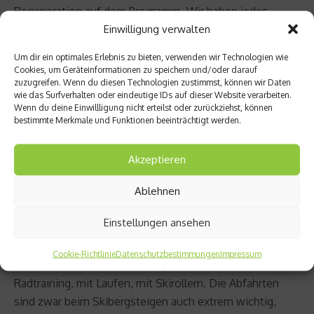
Regeneration auf dem Programm. Wir haben jedes
Einwilligung verwalten
Wochenende ein bis drei Wettkämpfe. Da ist nicht mehr
viel mit Training, außer man hat mal zwei, drei
Um dir ein optimales Erlebnis zu bieten, verwenden wir Technologien wie
weltcupfreie Wochen. Dann kann es sein, dass man
Cookies, um Geräteinformationen zu speichern und/oder darauf
zuzugreifen. Wenn du diesen Technologien zustimmst, können wir Daten
nochmal ein bisschen Aufbau betreibt. Aber das ist
wie das Surfverhalten oder eindeutige IDs auf dieser Website verarbeiten.
eigentlich nur selten der Fall, weil der Weltcup-Kalender
Wenn du deine Einwillligung nicht erteilst oder zurückziehst, können
so gespickt ist.
bestimmte Merkmale und Funktionen beeinträchtigt werden.
netzathleten.de: Trainiert ihr im Sommer auch mal im
Akzeptieren
Schnee, zum Beispiel in Chile, wie es die Alpinskifahrer
Ablehnen
machen?
Toni Palzer: Nee, gar nicht. Das brauchen wir eigentlich
Einstellungen ansehen
auch nicht. Skibergsteigen ist so ausdauerlastig, dass
eine gute konditionelle Verfassung das Wichtigste ist.
Cookie-Richtlinie
Datenschutzbestimmungen
Impressum
Und das können wir auch hier perfekt trainieren; mit
Radtraining, mit Laufen, mit Skirollern. Die Abfahrten
sind zwar beim Skibergsteigen auch extrem wichtig,