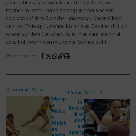
aber nicht so, dass man dafür extra solche Reisen
machen müsste. Und ab Anfang Oktober sind wir
sowieso auf dem Gletscher unterwegs. Unser Winter
geht bis Ende April, Anfang Mai und ab Oktober sind wir
wieder auf dem Gletscher. Da ist man dann auch mal
ganz froh, wenn man mal keinen Schnee sieht.
Beitrag teilen
vorheriger Beitrag
Nächster Beitrag
Olympi
Ihr
a:
Rollstu
Weiter
hl ist
e
‚nur’
Athlet
ein
en
Sportg
nomini