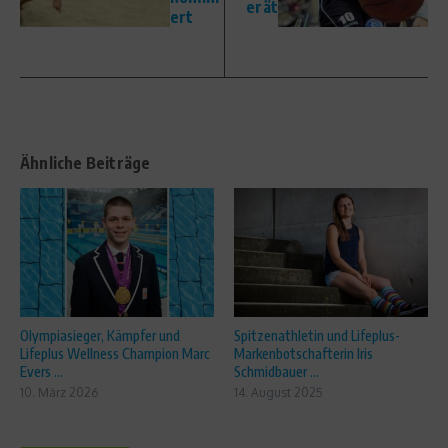
erät
ert
Ähnliche Beiträge
Olympiasieger, Kämpfer und
Spitzenathletin und Lifeplus-
Lifeplus Wellness Champion Marc
Markenbotschafterin Iris
Evers ...
Schmidbauer ...
10. März 2026
14. August 2025