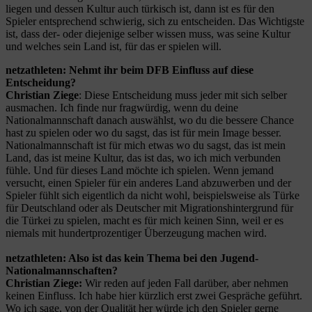
liegen und dessen Kultur auch türkisch ist, dann ist es für den
Spieler entsprechend schwierig, sich zu entscheiden. Das Wichtigste
ist, dass der- oder diejenige selber wissen muss, was seine Kultur
und welches sein Land ist, für das er spielen will.
netzathleten: Nehmt ihr beim DFB Einfluss auf diese
Entscheidung?
Christian Ziege
: Diese Entscheidung muss jeder mit sich selber
ausmachen. Ich finde nur fragwürdig, wenn du deine
Nationalmannschaft danach auswählst, wo du die bessere Chance
hast zu spielen oder wo du sagst, das ist für mein Image besser.
Nationalmannschaft ist für mich etwas wo du sagst, das ist mein
Land, das ist meine Kultur, das ist das, wo ich mich verbunden
fühle. Und für dieses Land möchte ich spielen. Wenn jemand
versucht, einen Spieler für ein anderes Land abzuwerben und der
Spieler fühlt sich eigentlich da nicht wohl, beispielsweise als Türke
für Deutschland oder als Deutscher mit Migrationshintergrund für
die Türkei zu spielen, macht es für mich keinen Sinn, weil er es
niemals mit hundertprozentiger Überzeugung machen wird.
netzathleten: Also ist das kein Thema bei den Jugend-
Nationalmannschaften?
Christian Ziege:
Wir reden auf jeden Fall darüber, aber nehmen
keinen Einfluss. Ich habe hier kürzlich erst zwei Gespräche geführt.
Wo ich sage, von der Qualität her würde ich den Spieler gerne