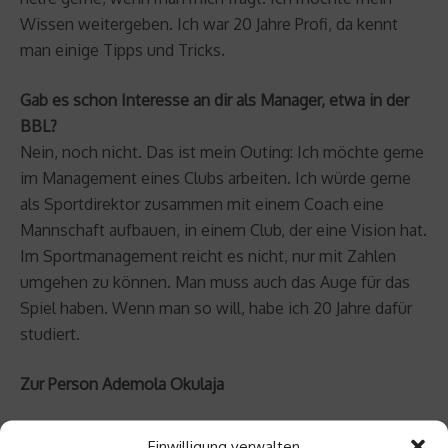
Wissen weitergeben. Ich war 20 Jahre Profi, da kennt
man einige Tipps und Tricks.
Gab es schon Interesse an dir als Manager, etwa in der
BBL?
Nein, noch nicht. Das ist mein Outing: Ich möchte gerne
im Management eines Clubs arbeiten. Ich würde gerne
als Sportdirektor zusammen mit einem Coach eine
Mannschaft aufbauen, in einem Club, der eine Vision hat.
Im Sportmanagement reicht es nicht, nur mit Zahlen
umgehen zu können. Man muss auch das Auge für das
Spiel haben. Wenn man so will, habe ich 20 Jahre dafür
studiert.
Zur Person Ademola Okulaja
Ademola Okulaja gewann 1995 als 19-Jähriger den Korac-
Einwilligung verwalten