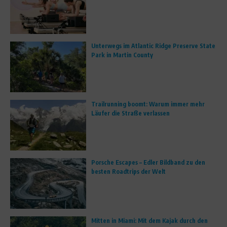
Unterwegs im Atlantic Ridge Preserve State
Park in Martin County
Trailrunning boomt: Warum immer mehr
Läufer die Straße verlassen
Porsche Escapes – Edler Bildband zu den
besten Roadtrips der Welt
Mitten in Miami: Mit dem Kajak durch den