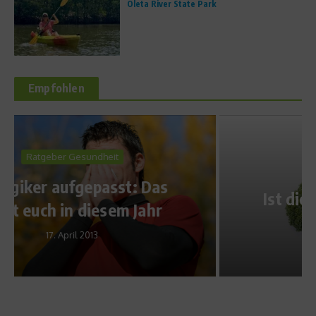
Oleta River State Park
Empfohlen
Fit und schlank
Ist die Schroth Kur gesund?
25. Juni 2010