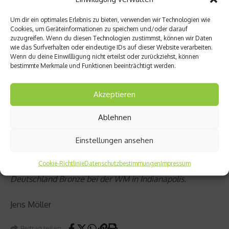
Cup mit Alba Berlin. Danach wechselte „Oak“ in die USA
an die renommierte University of North Carolina, wo er
Um dir ein optimales Erlebnis zu bieten, verwenden wir Technologien wie
Cookies, um Geräteinformationen zu speichern und/oder darauf
zusammen mit Vince Carter und Antawn Jamison die
zuzugreifen. Wenn du diesen Technologien zustimmst, können wir Daten
„drei Musketiere“ bildete. In der NBA konnte sich
wie das Surfverhalten oder eindeutige IDs auf dieser Website verarbeiten.
Wenn du deine Einwillligung nicht erteilst oder zurückziehst, können
Okulaja während zweier kurzer Engagements bei den
bestimmte Merkmale und Funktionen beeinträchtigt werden.
Philadelpha 76ers und den Utah Jazz nicht durchsetzen.
In Europa spielte Okulaja an Topadressen in Spanien
Akzeptieren
(u.a. Barcelona), Italien (Treviso) und Russland (Khimki
Moskau). Zuletzt war er für die Brose Baskets Bamberg
Ablehnen
in der BBL aktiv, ehe er 2008 die Krebsdiagnose bekam.
Mit der deutschen Nationalmannschaft nahm Okulaja
Einstellungen ansehen
insgesamt an fünf Europameisterschaften und zwei
Cookie-Richtlinie
Datenschutzbestimmungen
Impressum
Weltmeisterschaften teil. 2002 gewann er mit
Deutschland Bronze bei der WM in Indianapolis.
Jens Möller
Beitrag teilen