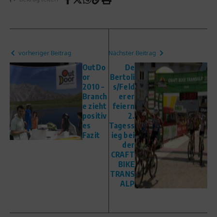
vorheriger Beitrag
Nächster Beitrag
OutDo
De
or
Bertoli
2010 –
s/Feld
Branch
erer
e zieht
feiern
positiv
2.
es
Tagess
Fazit
ieg bei
der
CRAFT
BIKE
TRANS
ALP