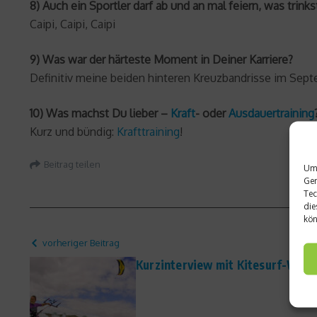
8) Auch ein Sportler darf ab und an mal feiern, was trin
Caipi, Caipi, Caipi
9) Was war der härteste Moment in Deiner Karriere?
Definitiv meine beiden hinteren Kreuzbandrisse im Sep
10) Was machst Du lieber –
Kraft
- oder
Ausdauertraining
Kurz und bündig:
Krafttraining
!
Beitrag teilen
Um 
Ger
Tec
die
kön
vorheriger Beitrag
Kurzinterview mit Kitesurf-Welt