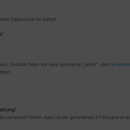
ine Explosivität im Kampf.
n?
ein. Deshalb fallen mir viele Sportarten „leicht“, aber
Schwim
ühlen.
behrung?
ie verhindert hätten, dass ich die geforderten 57 Kilogramm i