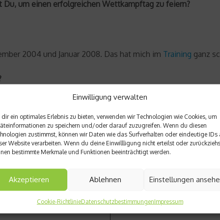
kst Du, um einen erfolgreichen Wettkampftag zu feiern?
tember 2004 und Januar 2008. Das hat mich im
Training
ganz sc
?
Einwilligung verwalten
dir ein optimales Erlebnis zu bieten, verwenden wir Technologien wie Cookies, um
äteinformationen zu speichern und/oder darauf zuzugreifen. Wenn du diesen
hnologien zustimmst, können wir Daten wie das Surfverhalten oder eindeutige IDs 
ser Website verarbeiten. Wenn du deine Einwillligung nicht erteilst oder zurückziehs
nen bestimmte Merkmale und Funktionen beeinträchtigt werden.
Nächster Beitrag
Akzeptieren
Ablehnen
Einstellungen anseh
meisterin Kristin Boese
Rücken-Workout mit Stefan 
Cookie-Richtlinie
Datenschutzbestimmungen
Impressum