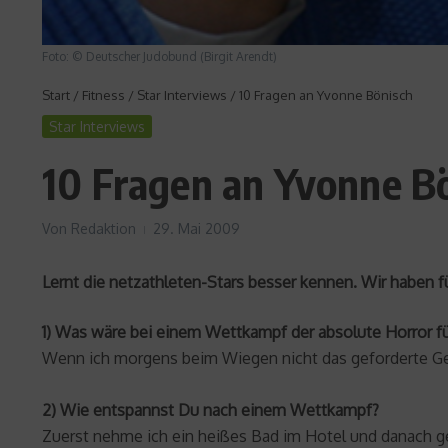
Foto: © Deutscher Judobund (Birgit Arendt)
Start
/
Fitness
/
Star Interviews
/
10 Fragen an Yvonne Bönisch
Star Interviews
10 Fragen an Yvonne B
Von
Redaktion
29. Mai 2009
Lernt die netzathleten-Stars besser kennen. Wir haben f
1) Was wäre bei einem Wettkampf der absolute Horror fü
Wenn ich morgens beim Wiegen nicht das geforderte Ge
2) Wie entspannst Du nach einem Wettkampf?
Zuerst nehme ich ein heißes Bad im Hotel und danach g