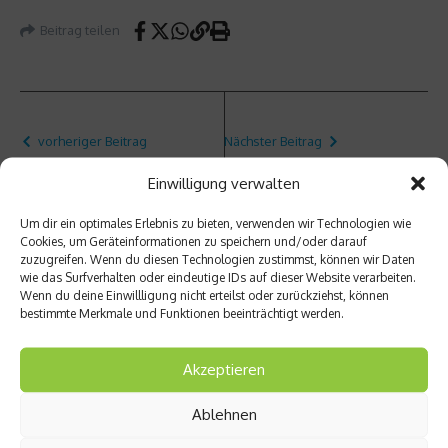
Beitrag teilen
vorheriger Beitrag
Nächster Beitrag
Vaude
Der
Einwilligung verwalten
Bike
Berlin-
Alpin
Marath
Um dir ein optimales Erlebnis zu bieten, verwenden wir Technologien wie
Air
on im
Cookies, um Geräteinformationen zu speichern und/oder darauf
30+5
Lauf
zuzugreifen. Wenn du diesen Technologien zustimmst, können wir Daten
der
wie das Surfverhalten oder eindeutige IDs auf dieser Website verarbeiten.
Zeit
Wenn du deine Einwillligung nicht erteilst oder zurückziehst, können
bestimmte Merkmale und Funktionen beeinträchtigt werden.
Akzeptieren
Ablehnen
Ähnliche Beiträge