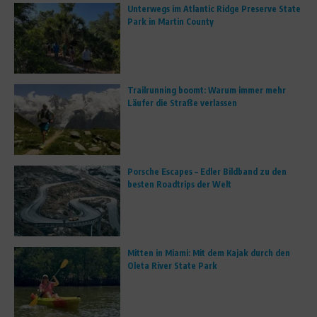
Unterwegs im Atlantic Ridge Preserve State
Park in Martin County
Trailrunning boomt: Warum immer mehr
Läufer die Straße verlassen
Porsche Escapes – Edler Bildband zu den
besten Roadtrips der Welt
Mitten in Miami: Mit dem Kajak durch den
Oleta River State Park