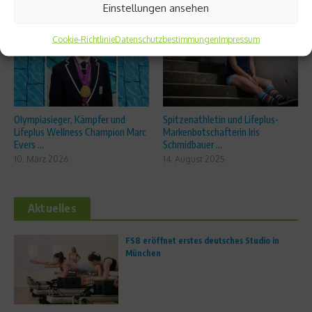
Einstellungen ansehen
Cookie-Richtlinie
Datenschutzbestimmungen
Impressum
Olympiasieger, Kämpfer und
Spitzenathletin und Lifeplus-
Lifeplus Wellness Champion Marc
Markenbotschafterin Iris
Evers ...
Schmidbauer ...
10. März 2026
14. August 2025
Aktuelles
FS8 eröffnet erstes deutsches Studio in
München