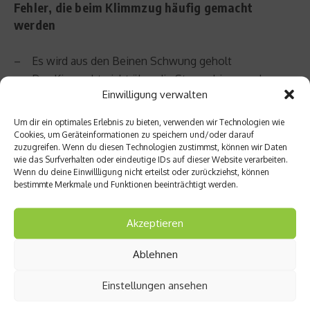
Fehler, die beim Klimmzug häufig gemacht
werden
– Es wird aus den Beinen Schwung geholt
– Das Kinn geht nicht über die Stange hinweg, der
Einwilligung verwalten
Klimmzug wird also nur halb ausgeführt
– Die Bauchmuskeln sind nicht angespannt
Um dir ein optimales Erlebnis zu bieten, verwenden wir Technologien wie
Cookies, um Geräteinformationen zu speichern und/oder darauf
zuzugreifen. Wenn du diesen Technologien zustimmst, können wir Daten
Wen unsere Anleitung motiviert hat, der bekommt hier
wie das Surfverhalten oder eindeutige IDs auf dieser Website verarbeiten.
Tipps, wie man die Anzahl von Klimmzügen steigern
Wenn du deine Einwillligung nicht erteilst oder zurückziehst, können
kann
.
bestimmte Merkmale und Funktionen beeinträchtigt werden.
Beitrag teilen
Akzeptieren
Ablehnen
Einstellungen ansehen
vorheriger Beitrag
Nächster Beitrag