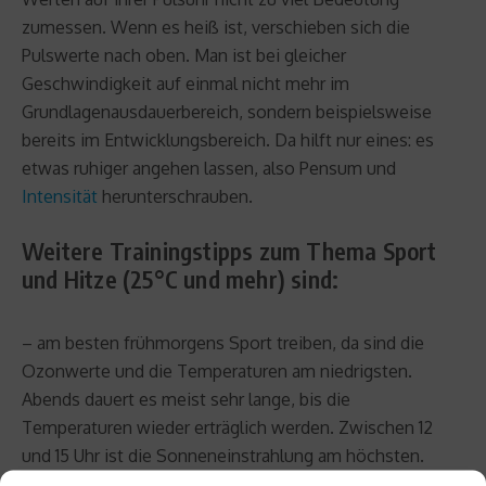
zumessen. Wenn es heiß ist, verschieben sich die
Pulswerte nach oben. Man ist bei gleicher
Geschwindigkeit auf einmal nicht mehr im
Grundlagenausdauerbereich, sondern beispielsweise
bereits im Entwicklungsbereich. Da hilft nur eines: es
etwas ruhiger angehen lassen, also Pensum und
Intensität
herunterschrauben.
Weitere Trainingstipps zum Thema Sport
und Hitze (25°C und mehr) sind:
– am besten frühmorgens Sport treiben, da sind die
Ozonwerte und die Temperaturen am niedrigsten.
Abends dauert es meist sehr lange, bis die
Temperaturen wieder erträglich werden. Zwischen 12
und 15 Uhr ist die Sonneneinstrahlung am höchsten.
Gegen 16/17 Uhr werden im Sommer jedoch meistens