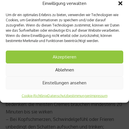
Einwilligung verwalten
erst die höchsten Temperaturen und Ozon-Werte
gemessen. In dieser Zeit lieber nicht trainieren.
Um dir ein optimales Erlebnis zu bieten, verwenden wir Technologien wie
Cookies, um Geräteinformationen zu speichern und/oder darauf
– Vor dem Sport ausreichend trinken. Ist das Urin
zuzugreifen. Wenn du diesen Technologien zustimmst, können wir Daten
hellgelb oder weiß, ist man so gut hydriert, dass man
wie das Surfverhalten oder eindeutige IDs auf dieser Website verarbeiten.
Wenn du deine Einwillligung nicht erteilst oder zurückziehst, können
rund eine Stunde ohne Getränk auskommt; wer länger
bestimmte Merkmale und Funktionen beeinträchtigt werden.
Sport treibt, sollte unbedingt ein Getränk mitnehmen
– Leichte Sportbekleidung tragen, am besten
Akzeptieren
Funktionskleidung
– Nach Möglichkeit im Schatten trainieren
Ablehnen
– Bei starker Sonneneinstrahlung eine Kopfbedeckung
tragen
Einstellungen ansehen
– Empfindliche Hauttypen sollten sich unbedingt vor
Cookie-Richtlinie
Datenschutzbestimmungen
Impressum
dem Sport mit
Sonnenschutz
eincremen; unbedingt
bedenken: die meisten Cremes brauchen mindestens 20
Minuten bis sie wirken
– Bei Kopfschmerzen, Schwindelgefühl oder Frieren
unbedingt den Schatten aufsuchen und trinken;