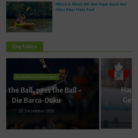
Mitten in Miami: Mit dem Kajak durch den
Oleta River State Park
Empfohlen
Sports Inside
Hautnah an den Stars – Ein
Gespräch mit Jens Filbrich
6. Januar 2010