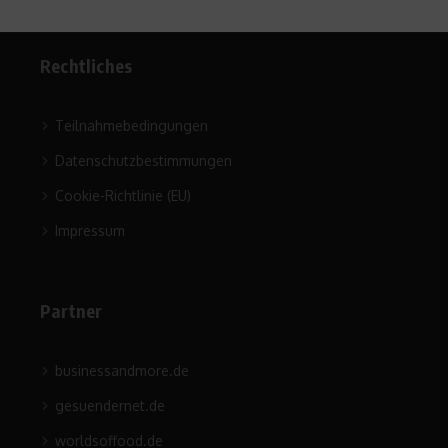
Rechtliches
Teilnahmebedingungen
Datenschutzbestimmungen
Cookie-Richtlinie (EU)
Impressum
Partner
businessandmore.de
gesuendernet.de
worldsoffood.de