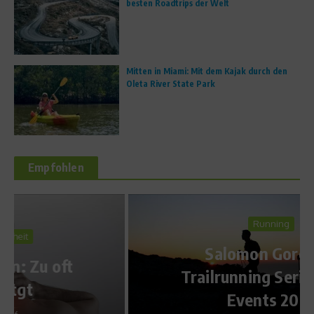
besten Roadtrips der Welt
Mitten in Miami: Mit dem Kajak durch den
Oleta River State Park
Empfohlen
Running
Salomon Gore Tex
Trailrunning Series – Alle
Events 2010