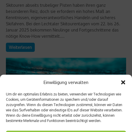
Skitouren abseits trubeliger Pisten haben ihren ganz
besonderen Reiz, doch sie erfordern ein hohes Maß an
Kenntnissen, eigenverantwortliches Handeln und sicheres
Skifahren. Bei den Lechtaler Skitourentagen vom 22. bis 26.
Januar 2025 bekommen Neulinge und Fortgeschrittene das
nötige Know-How vermittelt....
Weiterlesen
Einwilligung verwalten
Um dir ein optimales Erlebnis zu bieten, verwenden wir Technologien wie
Cookies, um Geräteinformationen zu speichern und/oder darauf
zuzugreifen. Wenn du diesen Technologien zustimmst, können wir Daten
wie das Surfverhalten oder eindeutige IDs auf dieser Website verarbeiten.
Wenn du deine Einwillligung nicht erteilst oder zurückziehst, können
bestimmte Merkmale und Funktionen beeinträchtigt werden.
Richtig trainieren