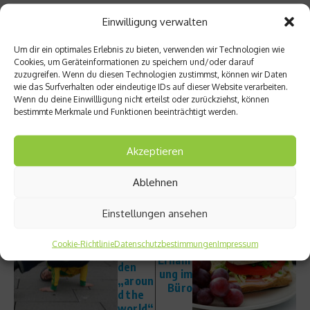
Einwilligung verwalten
Von
Hanna Wyschkon
und
Derk Hoberg
Um dir ein optimales Erlebnis zu bieten, verwenden wir Technologien wie
Cookies, um Geräteinformationen zu speichern und/oder darauf
zuzugreifen. Wenn du diesen Technologien zustimmst, können wir Daten
wie das Surfverhalten oder eindeutige IDs auf dieser Website verarbeiten.
Wenn du deine Einwillligung nicht erteilst oder zurückziehst, können
bestimmte Merkmale und Funktionen beeinträchtigt werden.
Beitrag teilen
Akzeptieren
Ablehnen
vorheriger Beitrag
Nächster Beitrag
Timo
Einstellungen ansehen
Die
Löhne
richtig
nbach
Cookie-Richtlinie
Datenschutzbestimmungen
Impressum
e
erklärt
Ernähr
den
ung im
„aroun
Büro
d the
world“