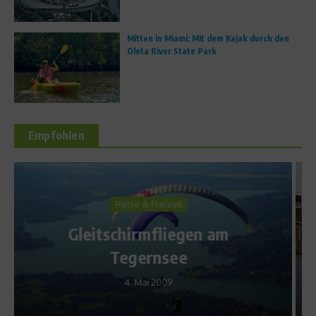
Mitten in Miami: Mit dem Kajak durch den
Oleta River State Park
Empfohlen
Richtig trainieren
Freestyle Fußball für
Einsteiger – Der „Timo
around the world“
2. März 2011