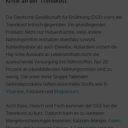
Kritik an der Trennkost
Die Deutsche Gesellschaft für Ernährung (DGE) steht der
Trennkost kritisch gegenüber. Ein grundlegendes
Problem: Nicht nur Hülsenfrüchte, viele andere
Nahrungsmittel enthalten ebenfalls sowohl
Kohlenhydrate als auch Eiweiße. Außerdem sichert die
Hay´sche Auswahl an Lebensmitteln nicht die
ausreichende Versorgung mit Nährstoffen. Nur 20
Prozent an säurebildenden Nahrungsmitteln sind zu
wenig. Die unter diese Gruppe fallenden
Getreideprodukte liefern essentielle Stoffe wie B-
Vitamine
, Folsäure und
Magnesium
.
Auch Käse, Fleisch und Fisch kommen der DGE bei der
Trennkost zu kurz. Dadurch kann es zu weiteren
Mangelerscheinungen kommen. Kalzium-Mangel,
Eisen
-
Mangel und zu wenige
Omega-3-Fettsäuren
sind die