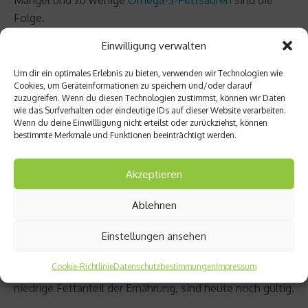
Folge.
Einwilligung verwalten
Was das Thema Säure-Basen-Haushalt angeht, bestehe
für den gesunden Menschen keine Gefahr zu
Um dir ein optimales Erlebnis zu bieten, verwenden wir Technologien wie
Cookies, um Geräteinformationen zu speichern und/oder darauf
übersäuern. Somit bringt eine Ernährung überwiegend
zuzugreifen. Wenn du diesen Technologien zustimmst, können wir Daten
aus Kohlenhydraten keinen Vorteil.
wie das Surfverhalten oder eindeutige IDs auf dieser Website verarbeiten.
Wenn du deine Einwillligung nicht erteilst oder zurückziehst, können
bestimmte Merkmale und Funktionen beeinträchtigt werden.
Fazit
Akzeptieren
Medizinisch sind die Theorien, die der Trennkost zu
Grunde liegen mittlerweile widerlegt. Dennoch kann
Ablehnen
eine modifizierte Trennkost, etwas ausgewogener als zu
Hays Zeiten, durchaus Vorteile mit sich bringen. Die
Einstellungen ansehen
Empfehlungen, sich beim Essen Zeit zu lassen, nur
Cookie-Richtlinie
Datenschutzbestimmungen
Impressum
natürliche Lebensmittel zu sich zu nehmen und der
niedrige Fettanteil der Ernährung, sind heute noch gültig.