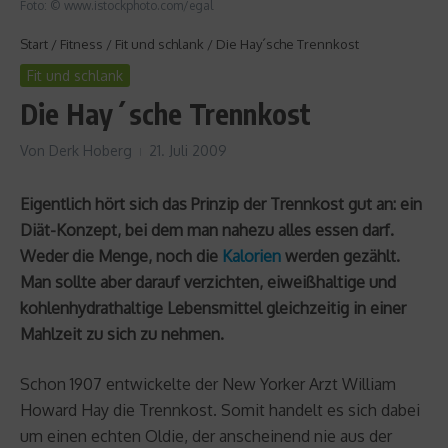
Foto: © www.istockphoto.com/egal
Start
/
Fitness
/
Fit und schlank
/
Die Hay´sche Trennkost
Fit und schlank
Die Hay´sche Trennkost
Von
Derk Hoberg
21. Juli 2009
Eigentlich hört sich das Prinzip der Trennkost gut an: ein
Diät-Konzept, bei dem man nahezu alles essen darf.
Weder die Menge, noch die
Kalorien
werden gezählt.
Man sollte aber darauf verzichten, eiweißhaltige und
kohlenhydrathaltige Lebensmittel gleichzeitig in einer
Mahlzeit zu sich zu nehmen.
Schon 1907 entwickelte der New Yorker Arzt William
Howard Hay die Trennkost. Somit handelt es sich dabei
um einen echten Oldie, der anscheinend nie aus der