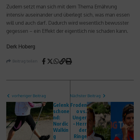
Zudem setzt man sich mit dem Thema Ernährung
intensiv auseinander und überlegt sich, was man essen
will und auch darf. Dadurch wird wesentlich bewusster
gegessen – ein Effekt der eigentlich nie schaden kann.
Derk Hoberg
Beitrag teilen
vorheriger Beitrag
Nächster Beitrag
Gelenk
Froden
schone
o vs.
nd:
Unger
Nordic
– Herr
Walkin
der
g
Ringe