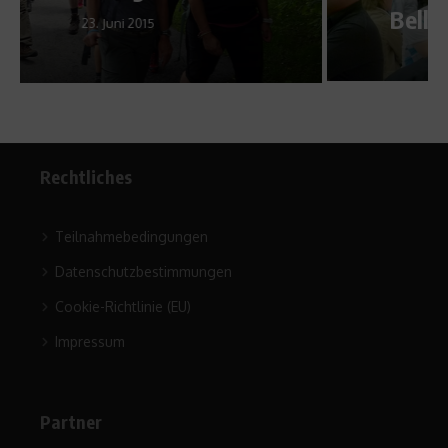
Bellinghausen im Interview
10. Februar 2012
Rechtliches
Teilnahmebedingungen
Datenschutzbestimmungen
Cookie-Richtlinie (EU)
Impressum
Partner