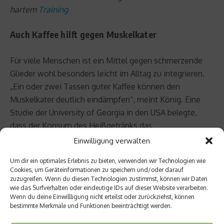
hartem
Training
Auch Kaffee hilft gegen Muskelkater
Für viele Menschen ist ein Mittel gegen schmerzende
Glieder wohl besonders leicht im Alltag zu integrieren.
„Ein oder zwei Tassen guter Kaffee können den
Muskelkater deutlich eindämpfen“, meint König. Eine
Studie der University of Georgia in den USA belegte,
dass der Konsum des Heißgetränks das
Schmerzempfinden der Muskeln um bis zu 46 Prozent
Einwilligung verwalten
senkt. Der Grund: Das
Koffein
blockiere die
Um dir ein optimales Erlebnis zu bieten, verwenden wir Technologien wie
körpereigenen
Rezeptoren
für Adenosin, das bei
Cookies, um Geräteinformationen zu speichern und/oder darauf
Entzündungen gebildet wird, und schiebt dem Schmerz
zuzugreifen. Wenn du diesen Technologien zustimmst, können wir Daten
wie das Surfverhalten oder eindeutige IDs auf dieser Website verarbeiten.
damit einen Riegel vor. Dabei wirke es sogar besser
Wenn du deine Einwillligung nicht erteilst oder zurückziehst, können
gegen Muskelkater, als klassische Schmerzmittel, wie
bestimmte Merkmale und Funktionen beeinträchtigt werden.
Aspirin oder Ibuprofen, führte der durchführende