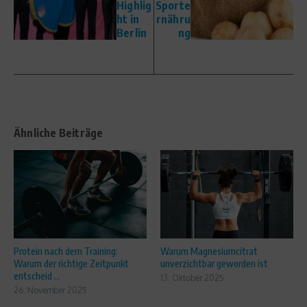
Highlig
Sporte
ht in
rnähru
Berlin
ng
Ähnliche Beiträge
Protein nach dem Training:
Warum Magnesiumcitrat
Warum der richtige Zeitpunkt
unverzichtbar geworden ist
entscheid ...
13. Oktober 2025
26. November 2025