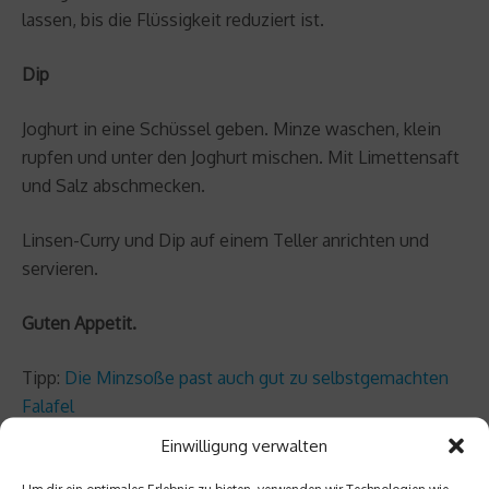
lassen, bis die Flüssigkeit reduziert ist.
Dip
Joghurt in eine Schüssel geben. Minze waschen, klein
rupfen und unter den Joghurt mischen. Mit Limettensaft
und Salz abschmecken.
Linsen-Curry und Dip auf einem Teller anrichten und
servieren.
Guten Appetit.
Tipp:
Die Minzsoße past auch gut zu selbstgemachten
Falafel
Einwilligung verwalten
Mehr Linsen für Sportler:
Pasta aus Linsenmehl
Um dir ein optimales Erlebnis zu bieten, verwenden wir Technologien wie