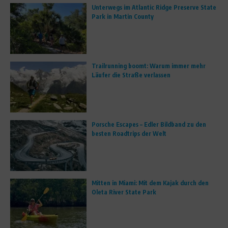
Unterwegs im Atlantic Ridge Preserve State
Park in Martin County
Trailrunning boomt: Warum immer mehr
Läufer die Straße verlassen
Porsche Escapes – Edler Bildband zu den
besten Roadtrips der Welt
Mitten in Miami: Mit dem Kajak durch den
Oleta River State Park