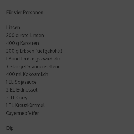
Für vier Personen
Linsen
200 g rote Linsen
400 g Karotten
200 g Erbsen (tiefgekühlt)
1 Bund Frühlingszwiebeln
3 Stängel Stangensellerie
400 ml Kokosmilch
1 EL Sojasauce
2 EL Erdnussöl
2 TL Curry
1 TL Kreuzkümmel
Cayennepfeffer
Dip