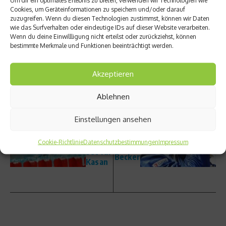
Cookies, um Geräteinformationen zu speichern und/oder darauf
Beitrag teilen
zuzugreifen. Wenn du diesen Technologien zustimmst, können wir Daten
wie das Surfverhalten oder eindeutige IDs auf dieser Website verarbeiten.
Wenn du deine Einwillligung nicht erteilst oder zurückziehst, können
bestimmte Merkmale und Funktionen beeinträchtigt werden.
vorheriger Beitrag
Akzeptieren
Schwi
Nächster Beitrag
mm-
Schwei
Ablehnen
WM:
ghöfer
Das
dreht
Einstellungen ansehen
deutsc
Film
he
über
Aufge
Cookie-Richtlinie
Datenschutzbestimmungen
Impressum
Boris
bot für
Becker
Kasan