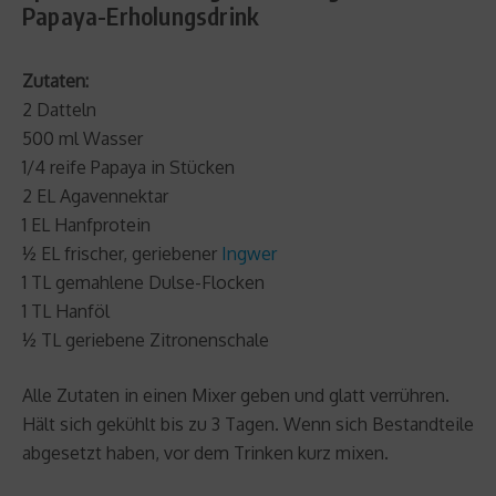
Papaya-Erholungsdrink
Zutaten:
2 Datteln
500 ml Wasser
1/4 reife Papaya in Stücken
2 EL Agavennektar
1 EL Hanfprotein
½ EL frischer, geriebener
Ingwer
1 TL gemahlene Dulse-Flocken
1 TL Hanföl
½ TL geriebene Zitronenschale
Alle Zutaten in einen Mixer geben und glatt verrühren.
Hält sich gekühlt bis zu 3 Tagen. Wenn sich Bestandteile
abgesetzt haben, vor dem Trinken kurz mixen.