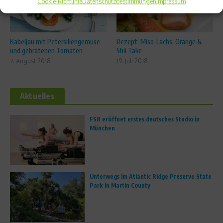
Cookie-Richtlinie
Datenschutzbestimmungen
Impressum
Kabeljau mit Petersiliengemüse
Rezept: Miso-Lachs, Orange &
und gebratenen Tomaten
Shii Take
7. August 2018
19. Juli 2018
Aktuelles
FS8 eröffnet erstes deutsches Studio in
München
Unterwegs im Atlantic Ridge Preserve State
Park in Martin County