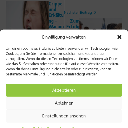
Grippe
und
Nächster Beitrag
Erkältu
ng –
Zum
Warum
Erfolg
Vitami
verda
Einwilligung verwalten
n D
mmt –
Präpar
Erwart
Um dir ein optimales Erlebnis zu bieten, verwenden wir Technologien wie
ate
ungsdr
Cookies, um Geräteinformationen zu speichern und/oder darauf
nutzlo
uck im
zuzugreifen. Wenn du diesen Technologien zustimmst, können wir Daten
s sind
Sport
wie das Surfverhalten oder eindeutige IDs auf dieser Website verarbeiten.
Wenn du deine Einwillligung nicht erteilst oder zurückziehst, können
bestimmte Merkmale und Funktionen beeinträchtigt werden.
Akzeptieren
Ähnliche Beiträge
Ablehnen
Einstellungen ansehen