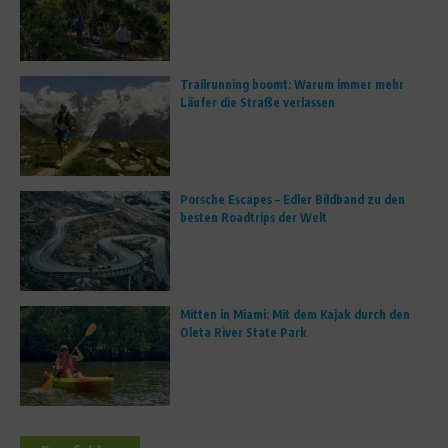
Trailrunning boomt: Warum immer mehr
Läufer die Straße verlassen
Porsche Escapes – Edler Bildband zu den
besten Roadtrips der Welt
Mitten in Miami: Mit dem Kajak durch den
Oleta River State Park