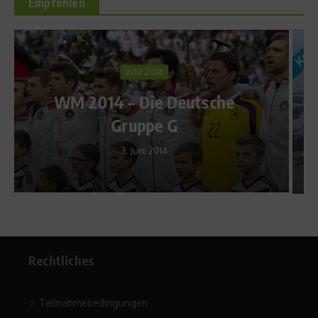
Empfohlen
Kolumne
Eine Lanze für den Sport,
he
eine Lanze für die
Gleichberechtigung
19. Dezember 2022
Rechtliches
Teilnahmebedingungen