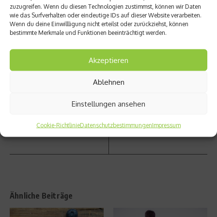
zuzugreifen. Wenn du diesen Technologien zustimmst, können wir Daten
wie das Surfverhalten oder eindeutige IDs auf dieser Website verarbeiten.
vorheriger Beitrag
Nächster Beitrag
Wenn du deine Einwillligung nicht erteilst oder zurückziehst, können
bestimmte Merkmale und Funktionen beeinträchtigt werden.
Studie:
Länder
Säure
spiel
milchk
gegen
Akzeptieren
äse für
Gibralt
die
ar in
Ablehnen
Regen
Nürnb
eratio
erg
Einstellungen ansehen
n
statt
Breme
n
Cookie-Richtlinie
Datenschutzbestimmungen
Impressum
Ähnliche Beiträge