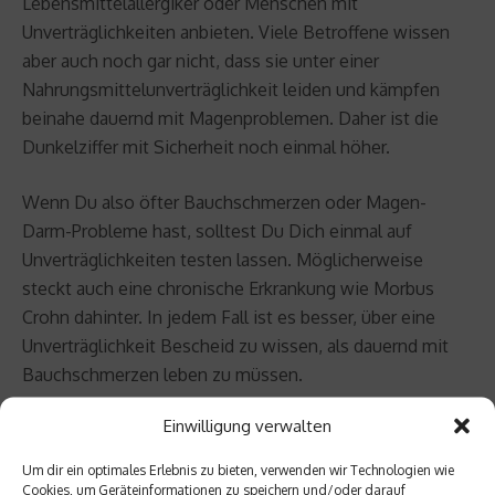
Lebensmittelallergiker oder Menschen mit
Unverträglichkeiten anbieten. Viele Betroffene wissen
aber auch noch gar nicht, dass sie unter einer
Nahrungsmittelunverträglichkeit leiden und kämpfen
beinahe dauernd mit Magenproblemen. Daher ist die
Dunkelziffer mit Sicherheit noch einmal höher.
Wenn Du also öfter Bauchschmerzen oder Magen-
Darm-Probleme hast, solltest Du Dich einmal auf
Unverträglichkeiten testen lassen. Möglicherweise
steckt auch eine chronische Erkrankung wie Morbus
Crohn dahinter. In jedem Fall ist es besser, über eine
Unverträglichkeit Bescheid zu wissen, als dauernd mit
Bauchschmerzen leben zu müssen.
Einwilligung verwalten
Beitrag teilen
Um dir ein optimales Erlebnis zu bieten, verwenden wir Technologien wie
Cookies, um Geräteinformationen zu speichern und/oder darauf