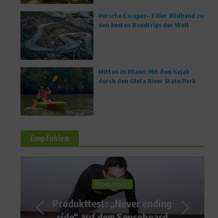
Porsche Escapes – Edler Bildband zu
den besten Roadtrips der Welt
Mitten in Miami: Mit dem Kajak
durch den Oleta River State Park
Empfohlen
Dr. Sport
Lipomastie – Was bringt
abnehmen?