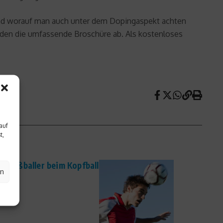
nd worauf man auch unter dem Dopingaspekt achten
nden die umfassende Broschüre ab. Als kostenloses
auf
t,
h Fußballer beim Kopfball
en