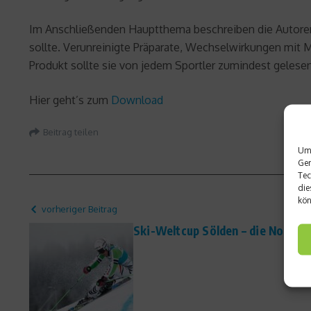
Im Anschließenden Hauptthema beschreiben die Autore
sollte. Verunreinigte Präparate, Wechselwirkungen mit 
Produkt sollte sie von jedem Sportler zumindest gelese
Hier geht’s zum
Download
Beitrag teilen
Um 
Ger
Tec
die
kön
vorheriger Beitrag
Ski-Weltcup Sölden – die Nomini