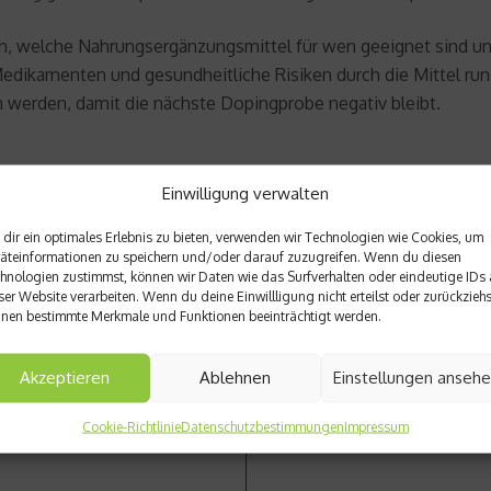
n, welche Nahrungsergänzungsmittel für wen geeignet sind u
Medikamenten und gesundheitliche Risiken durch die Mittel ru
n werden, damit die nächste Dopingprobe negativ bleibt.
Einwilligung verwalten
dir ein optimales Erlebnis zu bieten, verwenden wir Technologien wie Cookies, um
äteinformationen zu speichern und/oder darauf zuzugreifen. Wenn du diesen
hnologien zustimmst, können wir Daten wie das Surfverhalten oder eindeutige IDs 
ser Website verarbeiten. Wenn du deine Einwillligung nicht erteilst oder zurückziehs
nen bestimmte Merkmale und Funktionen beeinträchtigt werden.
Nächster Beitrag
erten des DSV
Bauchsache – So schützen sic
Akzeptieren
Ablehnen
Einstellungen anseh
Cookie-Richtlinie
Datenschutzbestimmungen
Impressum