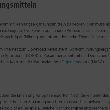
ungsmitteln
Bedarf mit Nahrungsergänzungsmitteln zu decken. Man muss e
ins Gegenteil verkehren oder andere Probleme mit sich bringen
 wie wichtig Aufklärung und Information beim Thema Nahrungse
 im Internet zum Download bereit steht. Schlicht „Narungsergän
e Sportbund (DOSB) in Zusammenarbeit mit der Deutschen Ge
hule Köln und der Nationalen Anti
Doping
Agentur (NADA).
 über die Ernährung für Spitzensportler. Nach der einleitende
rtler bei ihrer Ernährung beachten müssen, beispielsweise wie
hzeitig gibt es Beispiele, welche Nahrungsmittel entsprechend 