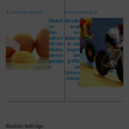
vorheriger Beitrag
Nächster Beitrag
Diabet
Straße
es:
nrad
Eier
vs.
unters
Bahnra
tützen
d – wo
Blutzu
liegen
ckerre
die
gulatio
größt
n
en
Unters
chiede
?
Ähnliche Beiträge