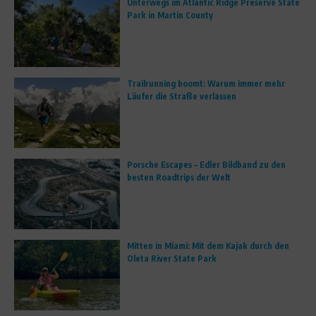
Unterwegs im Atlantic Ridge Preserve State
Park in Martin County
Trailrunning boomt: Warum immer mehr
Läufer die Straße verlassen
Porsche Escapes – Edler Bildband zu den
besten Roadtrips der Welt
Mitten in Miami: Mit dem Kajak durch den
Oleta River State Park