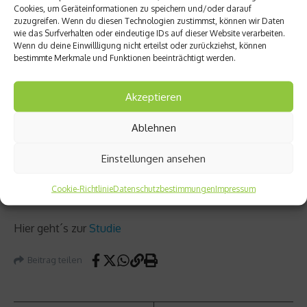
Cookies, um Geräteinformationen zu speichern und/oder darauf
keinen signifikanten Unterschied bei den Genvarianten.
zuzugreifen. Wenn du diesen Technologien zustimmst, können wir Daten
wie das Surfverhalten oder eindeutige IDs auf dieser Website verarbeiten.
Allerdings hatten die Abstinenzler weniger Schlaganfälle
Wenn du deine Einwillligung nicht erteilst oder zurückziehst, können
als die Trinker.
bestimmte Merkmale und Funktionen beeinträchtigt werden.
Die Forscher gehen nun also davon aus, dass Alkohol
Akzeptieren
keinen positiven Einfluss auf die Herzgesundheit hat. Da
die Genvariante vom Umgang mit Alkohol einmal
Ablehnen
abgesehen keine großen Auswirkungen auf unsere
Gesundheit hat, kann man davon ausgehen, dass das
Einstellungen ansehen
verringerte Risiko für Herzkrankheiten ausschließlich auf
Cookie-Richtlinie
Datenschutzbestimmungen
Impressum
den verminderten Alkoholkonsum zurückzuführen ist.
Hier geht´s zur
Studie
Beitrag teilen