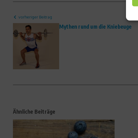
vorheriger Beitrag
Mythen rund um die Kniebeuge
Ähnliche Beiträge