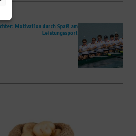
chter: Motivation durch Spaß am
Leistungssport