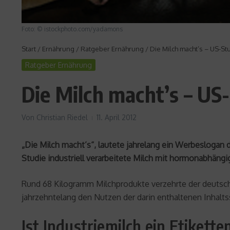
Foto: © istockphoto.com/yadamons
Start
/
Ernährung
/
Ratgeber Ernährung
/
Die Milch macht’s – US-Stu
Ratgeber Ernährung
Die Milch macht’s – US-
Von
Christian Riedel
11. April 2012
„Die Milch macht’s“, lautete jahrelang ein Werbeslogan d
Studie industriell verarbeitete Milch mit hormonabhäng
Rund 68 Kilogramm Milchprodukte verzehrte der deutsche 
jahrzehntelang den Nutzen der darin enthaltenen Inhalt
Ist Industriemilch ein Etikett