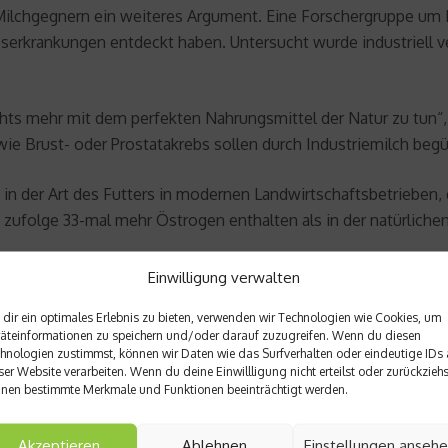
ität Milchgegnern ein weiteres Argument. Eine Forschergruppe 
rkrankungen entdeckt haben. Untersucht wurde industriell ver
nichts mehr mit dem perfekten Nahrungsmittel der Natur zu tu
 Brust- oder Prostatakrebs sollen durch Industriemilch begü
 in der Art des Futters in modernen Landwirtschaftsbetriebe
n zufolge 33-mal mehr Östrogen enthalten als in der natürliche
tiere in westlichen Industrienationen rund 300 Tage im Jahr 
Einwilligung verwalten
n den ersten 5 Monate nach der Kalbung gemolken.
dir ein optimales Erlebnis zu bieten, verwenden wir Technologien wie Cookies, um
äteinformationen zu speichern und/oder darauf zuzugreifen. Wenn du diesen
tte/2006/12.07/11-dairy.html
hnologien zustimmst, können wir Daten wie das Surfverhalten oder eindeutige IDs 
ser Website verarbeiten. Wenn du deine Einwillligung nicht erteilst oder zurückziehs
nen bestimmte Merkmale und Funktionen beeinträchtigt werden.
Akzeptieren
Ablehnen
Einstellungen anseh