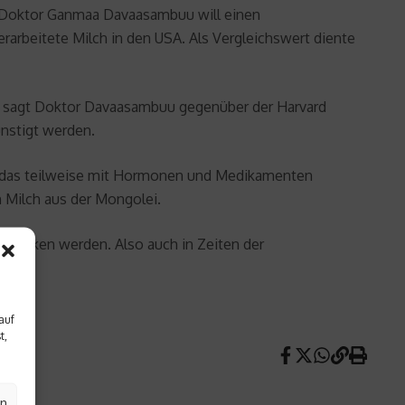
um Doktor Ganmaa Davaasambuu will einen
arbeitete Milch in den USA. Als Vergleichswert diente
n“, sagt Doktor Davaasambuu gegenüber der Harvard
nstigt werden.
n, das teilweise mit Hormonen und Medikamenten
n Milch aus der Mongolei.
gemolken werden. Also auch in Zeiten der
auf
t,
en