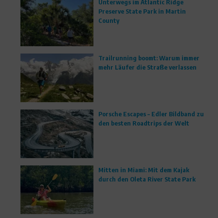
Unterwegs im Atlantic Ridge
Preserve State Park in Martin
County
Trailrunning boomt: Warum immer
mehr Läufer die Straße verlassen
Porsche Escapes – Edler Bildband zu
den besten Roadtrips der Welt
Mitten in Miami: Mit dem Kajak
durch den Oleta River State Park