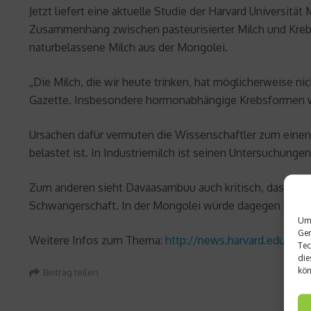
Jetzt liefert eine aktuelle Studie der Harvard Univers
Zusammenhang zwischen pasteurisierter Milch und Krebse
naturbelassene Milch aus der Mongolei.
„Die Milch, die wir heute trinken, hat möglicherweise 
Gazette. Insbesondere hormonabhängige Krebsformen wie
Ursachen dafür vermuten die Wissenschaftler zum einen
belastet ist. In Industriemilch ist seinen Untersuchunge
Zum anderen sieht Davaasambuu auch kritisch, dass Nutz
Schwangerschaft. In der Mongolei würde dagegen nur i
Um 
Ger
Weitere Infos zum Thema:
http://news.harvard.edu/gaze
Tec
die
kön
Beitrag teilen