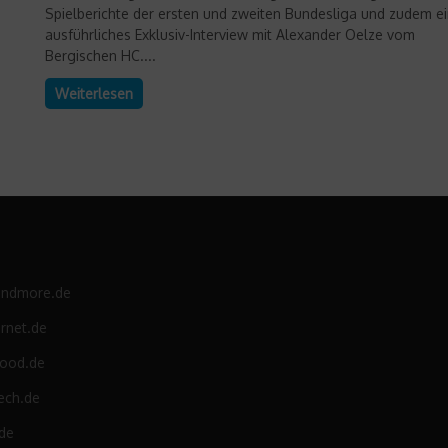
Spielberichte der ersten und zweiten Bundesliga und zudem e
ausführliches Exklusiv-Interview mit Alexander Oelze vom
Bergischen HC....
Weiterlesen
andmore.de
rnet.de
food.de
ech.de
.de