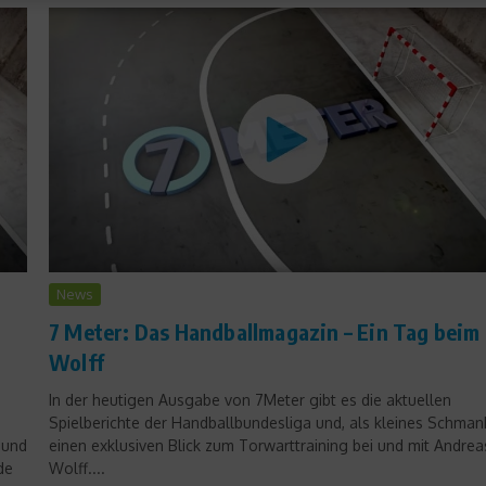
News
7 Meter: Das Handballmagazin – Ein Tag beim
Wolff
In der heutigen Ausgabe von 7Meter gibt es die aktuellen
.
Spielberichte der Handballbundesliga und, als kleines Schmank
 und
einen exklusiven Blick zum Torwarttraining bei und mit Andrea
de
Wolff....