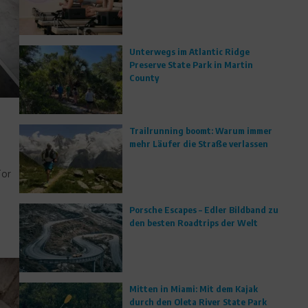
Unterwegs im Atlantic Ridge
Preserve State Park in Martin
County
Trailrunning boomt: Warum immer
mehr Läufer die Straße verlassen
Tor
Porsche Escapes – Edler Bildband zu
den besten Roadtrips der Welt
Mitten in Miami: Mit dem Kajak
durch den Oleta River State Park