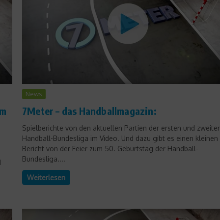
News
News
em
7Meter – das Handballmagazin:
Florian Kehrmann im
Spielberichte von den aktuellen Partien der ersten und zweite
Portrait
Handball-Bundesliga im Video. Und dazu gibt es einen kleinen
Bericht von der Feier zum 50. Geburtstag der Handball-
6. Dezember 2018
Bundesliga....
d
Weiterlesen