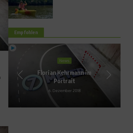
Empfohlen
Sports Inside
Curling – German Masters in
n
Hamburg live
24. Januar 2014