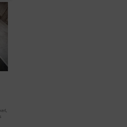
erl,
s