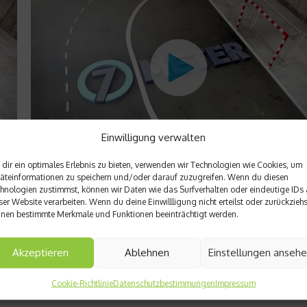
Einwilligung verwalten
dir ein optimales Erlebnis zu bieten, verwenden wir Technologien wie Cookies, um
News
äteinformationen zu speichern und/oder darauf zuzugreifen. Wenn du diesen
ga
Spielberichte der Handball-Bundesliga und zu
hnologien zustimmst, können wir Daten wie das Surfverhalten oder eindeutige IDs 
ser Website verarbeiten. Wenn du deine Einwillligung nicht erteilst oder zurückziehs
Besuch beim TVB Stuttgart
eder
nen bestimmte Merkmale und Funktionen beeinträchtigt werden.
In dieser Woche gibt es beim Handballmagazin 7Meter wieder
i
aktuellen Spielberichte der Handball-Bundesliga und einen Bli
Akzeptieren
Ablehnen
Einstellungen anseh
hinter die Kulissen beim TVB Stuttgart. Viel Spaß mit dem Video
Cookie-Richtlinie
Datenschutzbestimmungen
Impressum
Weiterlesen