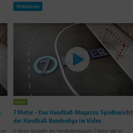
Weiterlesen
News
e
7 Meter – Das Handball-Magazin: Spielbericht
der Handball-Bundesliga im Video
 zur
In dieser Ausgabe des Handballmagazins 7 Meter gibt es