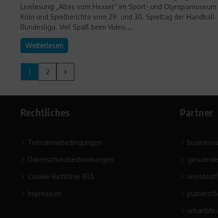
Livelesung „Altes vom Hexxer“ im Sport- und Olympiamuseum
Köln und Spielberichte vom 29. und 30. Spieltag der Handball-
Bundesliga. Viel Spaß beim Video....
Weiterlesen
1
2
Rechtliches
Partner
Teilnahmebedingungen
business
Datenschutzbestimmungen
gesuende
Cookie-Richtlinie (EU)
worldsof
Impressum
planetoft
urbanlife