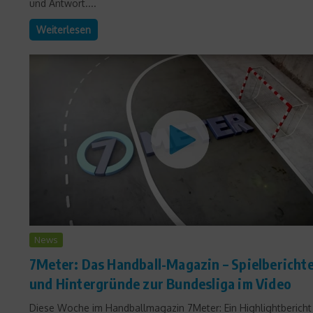
und Antwort....
Weiterlesen
News
7Meter: Das Handball-Magazin – Spielbericht
und Hintergründe zur Bundesliga im Video
Diese Woche im Handballmagazin 7Meter: Ein Highlightbericht