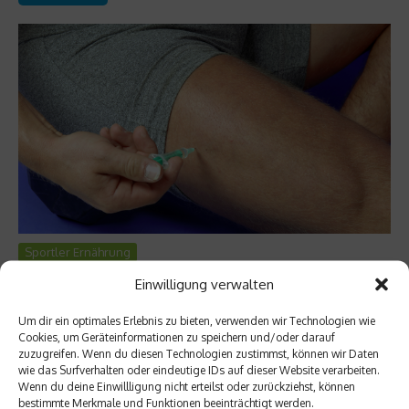
Sportler Ernährung
Doping-Serie: Doping im Breitensport
Einwilligung verwalten
Ein durchtrainierter Body ist ein Schönheitsideal. Dahin zu
Um dir ein optimales Erlebnis zu bieten, verwenden wir Technologien wie
kommen, bedeutet harte Arbeit. Um die Arbeit etwas zu
Cookies, um Geräteinformationen zu speichern und/oder darauf
erleichtern, greifen mittlerweile immer mehr Breitensportler zu
zuzugreifen. Wenn du diesen Technologien zustimmst, können wir Daten
wie das Surfverhalten oder eindeutige IDs auf dieser Website verarbeiten.
Muskel aufbauenden Präparaten, die einen Teil der Arbeit
Wenn du deine Einwillligung nicht erteilst oder zurückziehst, können
erledigen – gesundheitliche Risiken inklusive....
bestimmte Merkmale und Funktionen beeinträchtigt werden.