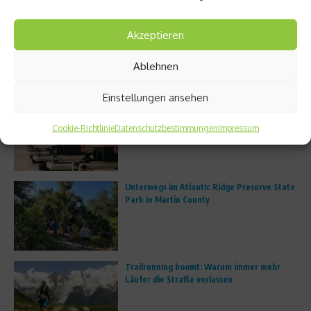
Weiterlesen
Akzeptieren
1
2
Ablehnen
Aktuelles
Einstellungen ansehen
FS8 eröffnet erstes deutsches Studio in
München
Cookie-Richtlinie
Datenschutzbestimmungen
Impressum
Unterwegs im Atlantic Ridge Preserve State
Park in Martin County
Trailrunning boomt: Warum immer mehr
Läufer die Straße verlassen