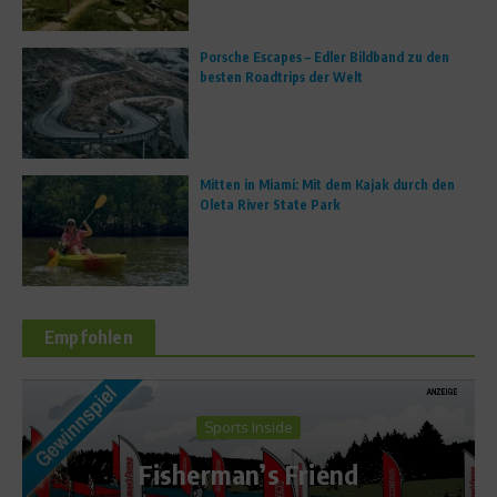
Porsche Escapes – Edler Bildband zu den
besten Roadtrips der Welt
Mitten in Miami: Mit dem Kajak durch den
Oleta River State Park
Empfohlen
Sportler Ernährung
Doping-Serie: Die mo
iend