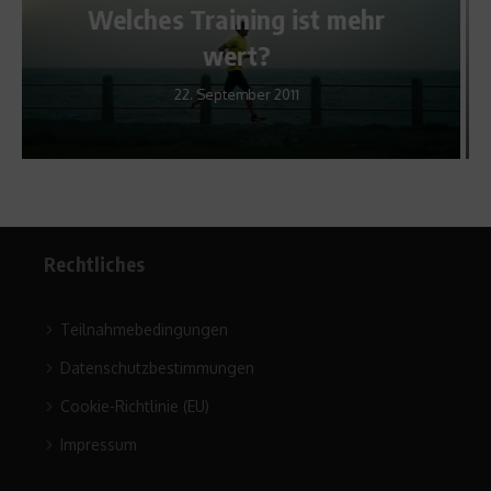
r
Training für den Ironman:
Laufend besser werden
27. Oktober 2014
Rechtliches
Teilnahmebedingungen
Datenschutzbestimmungen
Cookie-Richtlinie (EU)
Impressum