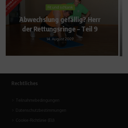
Fit und schlank
Dicker trotz Sport – Häufiger
als gedacht
28. September 2020
Rechtliches
Teilnahmebedingungen
Datenschutzbestimmungen
Cookie-Richtlinie (EU)