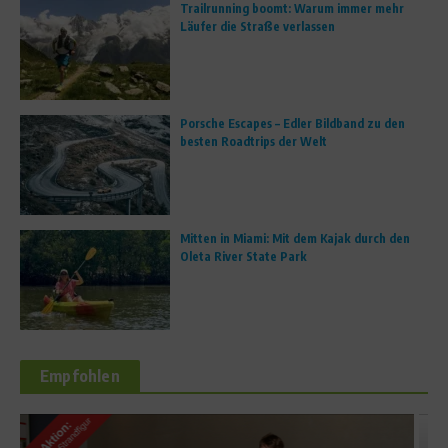
Trailrunning boomt: Warum immer mehr
Läufer die Straße verlassen
Porsche Escapes – Edler Bildband zu den
besten Roadtrips der Welt
Mitten in Miami: Mit dem Kajak durch den
Oleta River State Park
Empfohlen