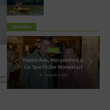
Empfohlen
News
So lief der Erfolgstag –
Laura Vargas Koch zu ihrer
Bronzemedaille
 man
11. August 2016
ndest