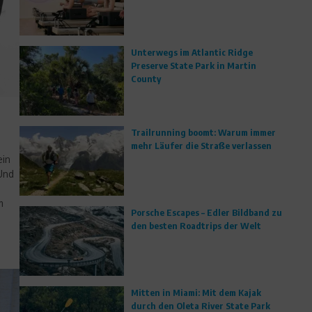
Unterwegs im Atlantic Ridge
Preserve State Park in Martin
County
Trailrunning boomt: Warum immer
mehr Läufer die Straße verlassen
ein
 Und
m
Porsche Escapes – Edler Bildband zu
den besten Roadtrips der Welt
Mitten in Miami: Mit dem Kajak
durch den Oleta River State Park