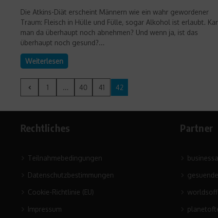
Die Atkins-Diät erscheint Männern wie ein wahr gewordener
Traum: Fleisch in Hülle und Fülle, sogar Alkohol ist erlaubt. Ka
man da überhaupt noch abnehmen? Und wenn ja, ist das
überhaupt noch gesund?...
Weiterlesen
1
...
40
41
42
Rechtliches
Partner
Teilnahmebedingungen
business
Datenschutzbestimmungen
gesuende
Cookie-Richtlinie (EU)
worldsof
Impressum
planetoft