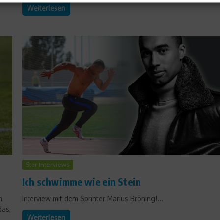
Weiterlesen
Star Interviews
Ich schwimme wie ein Stein
h
Interview mit dem Sprinter Marius Bröning!...
das,
Weiterlesen