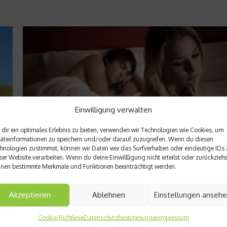
Einwilligung verwalten
dir ein optimales Erlebnis zu bieten, verwenden wir Technologien wie Cookies, um
äteinformationen zu speichern und/oder darauf zuzugreifen. Wenn du diesen
hnologien zustimmst, können wir Daten wie das Surfverhalten oder eindeutige IDs 
ser Website verarbeiten. Wenn du deine Einwillligung nicht erteilst oder zurückziehs
Dr. Sport
nen bestimmte Merkmale und Funktionen beeinträchtigt werden.
Probleme beim Einschlafen
Akzeptieren
Ablehnen
Einstellungen anseh
e
Leider habe ich aus beruflichen Gründen meistens nur abends Z
um laufen zu gehen. Jetzt habe ich das Problem, dass ich gro
Probleme beim Einschlafen habe. Was kann ich tun?...
Cookie-Richtlinie
Datenschutzbestimmungen
Impressum