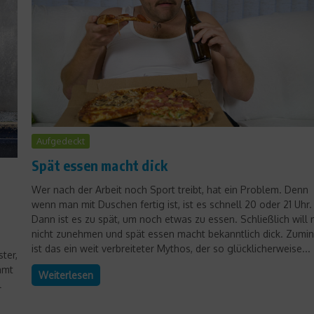
Aufgedeckt
News
Spät essen macht dick
Hambüchen, Morgenstern &
Co: Sportlicher Wiesnstart
Wer nach der Arbeit noch Sport treibt, hat ein Problem. Denn
wenn man mit Duschen fertig ist, ist es schnell 20 oder 21 Uhr.
18. September 2017
Dann ist es zu spät, um noch etwas zu essen. Schließlich will
nicht zunehmen und spät essen macht bekanntlich dick. Zumi
ist das ein weit verbreiteter Mythos, der so glücklicherweise...
ter,
amt
Weiterlesen
l