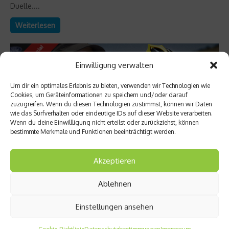
Duelle....
Weiterlesen
Einwilligung verwalten
Um dir ein optimales Erlebnis zu bieten, verwenden wir Technologien wie
Cookies, um Geräteinformationen zu speichern und/oder darauf
zuzugreifen. Wenn du diesen Technologien zustimmst, können wir Daten
wie das Surfverhalten oder eindeutige IDs auf dieser Website verarbeiten.
Wenn du deine Einwillligung nicht erteilst oder zurückziehst, können
bestimmte Merkmale und Funktionen beeinträchtigt werden.
Akzeptieren
Star Interviews
Ablehnen
Armstrong nicht vor 2012 auf Hawaii
Einstellungen ansehen
Für einigen Wirbel in der Triathlon-Szene sorgte die
Ankündigung des siebenmaligen Tour de France Siegers Lance
Armstrong, nach seiner aktiven Radkarriere angeblich nur zum