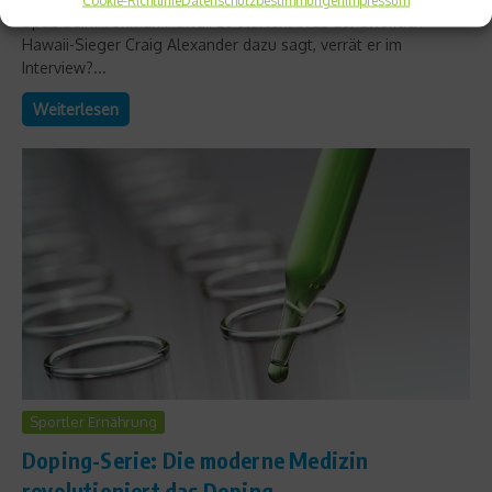
Cookie-Richtlinie
Datenschutzbestimmungen
Impressum
Spaß beim Ironman Hawaii zu starten. Was der zweifach
Hawaii-Sieger Craig Alexander dazu sagt, verrät er im
Interview?...
Weiterlesen
Sportler Ernährung
Doping-Serie: Die moderne Medizin
revolutioniert das Doping