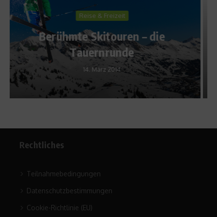
Sports Inside
Vaude Skitouren Opening –
Sicherheit geht vor
3. Februar 2011
Rechtliches
Teilnahmebedingungen
Datenschutzbestimmungen
Cookie-Richtlinie (EU)