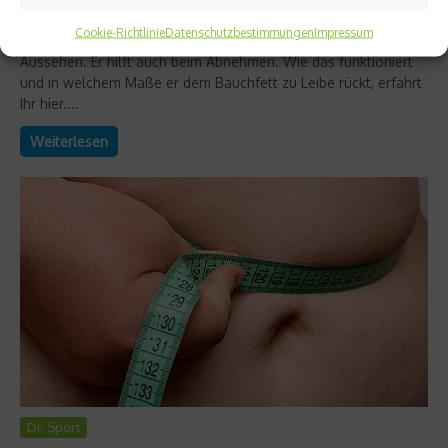
rücken
Cookie-Richtlinie
Datenschutzbestimmungen
Impressum
Grüner Tee belebt nicht nur und verleiht der Haut ein frischeres
Aussehen. Er hilft auch beim Abnehmen. Wie das funktioniert
und in welchem Maße er dem Bauchfett zu Leibe rückt, erfahrt
Ihr hier....
Weiterlesen
Dr. Sport