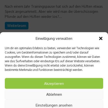
Nach einem Jahr Trainingspause hat sich auf den Hüften etwas
Speck angesammelt. Aber wie wird man die überschüssigen
Pfunde auf den Hüften wieder los?...
Weiterlesen
Einwilligung verwalten
Um dir ein optimales Erlebnis zu bieten, verwenden wir Technologien wie
Cookies, um Geräteinformationen zu speichern und/oder darauf
zuzugreifen. Wenn du diesen Technologien zustimmst, können wir Daten
wie das Surfverhalten oder eindeutige IDs auf dieser Website verarbeiten.
Wenn du deine Einwillligung nicht erteilst oder zurückziehst, können
bestimmte Merkmale und Funktionen beeinträchtigt werden.
Akzeptieren
Ablehnen
Ratgeber Ernährung
Mit Grünem Tee dem Bauchfett zu Leibe
Einstellungen ansehen