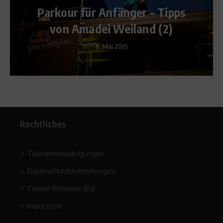
r – Tipps
The Art of Flight 3D au
nd (2)
Ray
10. Mai 2013
Rechtliches
Teilnahmebedingungen
Datenschutzbestimmungen
Cookie-Richtlinie (EU)
Impressum