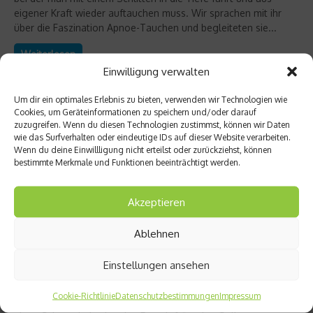
eigener Kraft wieder auftauchen muss. Wir sprachen mit ihr
über die Faszination Apnoe-Tauchen und begleiteten sie...
Weiterlesen
Einwilligung verwalten
Um dir ein optimales Erlebnis zu bieten, verwenden wir Technologien wie
Cookies, um Geräteinformationen zu speichern und/oder darauf
zuzugreifen. Wenn du diesen Technologien zustimmst, können wir Daten
wie das Surfverhalten oder eindeutige IDs auf dieser Website verarbeiten.
Wenn du deine Einwillligung nicht erteilst oder zurückziehst, können
bestimmte Merkmale und Funktionen beeinträchtigt werden.
Akzeptieren
Ablehnen
Sports Inside
Einstellungen ansehen
Apnoe Tauchen und Atemtraining
Cookie-Richtlinie
Datenschutzbestimmungen
Impressum
Wer länger als eine Minute unter Wasser bleiben will, braucht